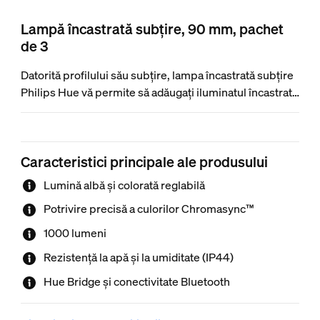
Lampă încastrată subțire, 90 mm, pachet
de 3
Datorită profilului său subțire, lampa încastrată subțire
Philips Hue vă permite să adăugați iluminatul încastrat
în orice încăpere din locuința dvs., cum ar fi cele cu
tavan fals. Fasciculul luminos cu unghi larg și fluxul
luminos mare vă permit să luminați chiar și spațiile mai
Caracteristici principale ale produsului
mari.
Lumină albă și colorată reglabilă
Potrivire precisă a culorilor Chromasync™
1000 lumeni
Rezistență la apă și la umiditate (IP44)
Hue Bridge și conectivitate Bluetooth