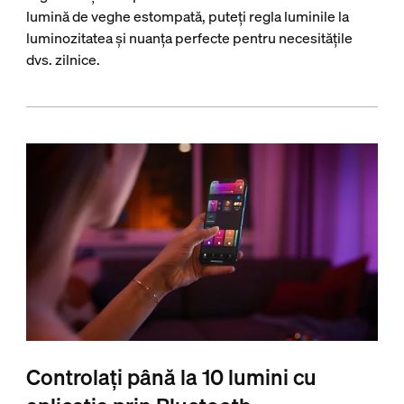
lumină de veghe estompată, puteți regla luminile la
luminozitatea și nuanța perfecte pentru necesitățile
dvs. zilnice.
Controlați până la 10 lumini cu