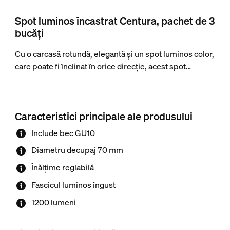
Spot luminos încastrat Centura, pachet de 3
bucăți
Cu o carcasă rotundă, elegantă și un spot luminos color,
care poate fi înclinat în orice direcție, acest spot
luminos îți oferă pata perfectă de culoare pentru orice
ocazie.
Caracteristici principale ale produsului
Include bec GU10
Diametru decupaj 70 mm
Înălțime reglabilă
Fascicul luminos îngust
1200 lumeni