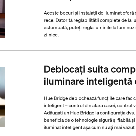
Aceste becuri și instalații de iluminat oferă
rece. Datorită reglabilității complete de la 
estompată, puteți regla luminile la luminozi
zilnice.
Deblocați suita compl
iluminare inteligentă
Hue Bridge deblochează funcțiile care fac ca
inteligent – control din afara casei, control 
Adăugați un Hue Bridge la configurația dvs.
beneficia de o tehnologie sigură și fiabilă ș
iluminat inteligent așa cum nu ați mai văzu