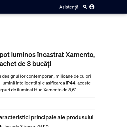
Asistență
pot luminos încastrat Xamento,
achet de 3 bucăți
 designul lor contemporan, milioane de culori
 lumină inteligentă și clasificarea IP44, aceste
rpuri de iluminat Hue Xamento de 8,6"
castrate, orientate în jos, albe, se integrează în
corul oricărei băi. Adăugați puțină distracție la
tina zilnică sau diminuați intensitatea pentru a
aracteristici principale ale produsului
 ajuta să vă relaxați.
Include 3 becuri GU10