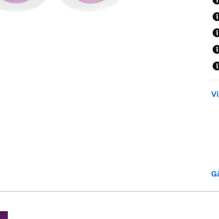
Vi
Gă