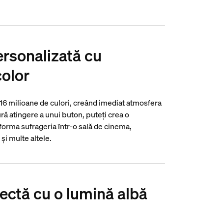
ersonalizată cu
color
 16 milioane de culori, creând imediat atmosfera
ră atingere a unui buton, puteți crea o
forma sufrageria într-o sală de cinema,
și multe altele.
ectă cu o lumină albă