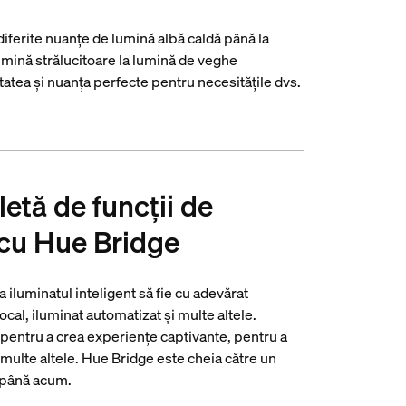
 diferite nuanțe de lumină albă caldă până la
lumină strălucitoare la lumină de veghe
tatea și nuanța perfecte pentru necesitățile dvs.
etă de funcții de
 cu Hue Bridge
 iluminatul inteligent să fie cu adevărat
vocal, iluminat automatizat și multe altele.
 pentru a crea experiențe captivante, pentru a
i multe altele. Hue Bridge este cheia către un
t până acum.