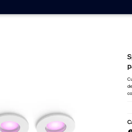
S
p
Cu
de
co
în
de
ru
C
vă