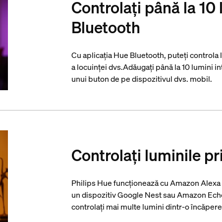
Controlați până la 10 
Bluetooth
Cu aplicația Hue Bluetooth, puteți controla 
a locuinței dvs.Adăugați până la 10 lumini in
unui buton de pe dispozitivul dvs. mobil.
Controlați luminile pr
Philips Hue funcționează cu Amazon Alexa ș
un dispozitiv Google Nest sau Amazon Echo
controlați mai multe lumini dintr-o încăpere