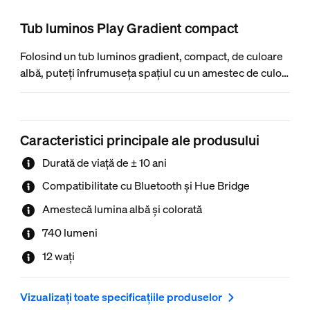
Tub luminos Play Gradient compact
Folosind un tub luminos gradient, compact, de culoare
albă, puteți înfrumuseța spațiul cu un amestec de culori
diferite. Rotiți tubul luminos pentru a orienta perfect
valul de lumină bogată și puternică. Doar pentru
iluminatul pe șină Perifo.
Caracteristici principale ale produsului
Durată de viață de ± 10 ani
Compatibilitate cu Bluetooth și Hue Bridge
Amestecă lumina albă și colorată
740 lumeni
12 wați
Vizualizați toate specificațiile produselor