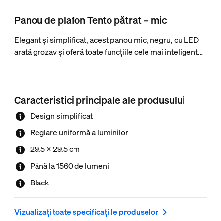
Panou de plafon Tento pătrat – mic
Elegant și simplificat, acest panou mic, negru, cu LED
arată grozav și oferă toate funcțiile cele mai inteligente.
Perfect pentru dulapuri, garaje, holuri și multe altele.
Caracteristici principale ale produsului
Design simplificat
Reglare uniformă a luminilor
29.5 x 29.5 cm
Până la 1560 de lumeni
Black
Vizualizați toate specificațiile produselor