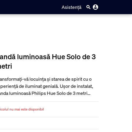
Asistență
andă luminoasă Hue Solo de 3
etri
ansformați-vă locuința și starea de spirit cu o
periență de iluminat genială. Ușor de instalat,
nda luminoasă Philips Hue Solo de 3 metri
eră un flux luminos uimitor de 1700 de lumeni,
ntru a vă bucura de o locuință mai luminoasă.
icolul nu mai este disponibil
hipată cu LED-uri RGBWW, această bandă
minoasă creează culori pure și o lumină albă la
l de pură. Este concepută cu accentul pe