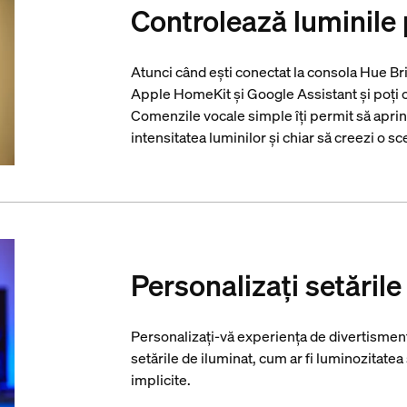
Controlează luminile 
Atunci când ești conectat la consola Hue Brid
Apple HomeKit și Google Assistant și poți co
Comenzile vocale simple îți permit să aprinzi
intensitatea luminilor și chiar să creezi o s
Personalizați setările
Personalizați-vă experiența de divertisment 
setările de iluminat, cum ar fi luminozitatea ș
implicite.