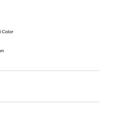
i Color
on