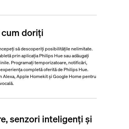
 cum doriți
ncepeți să descoperiți posibilitățile nelimitate.
bletă prin aplicația Philips Hue sau adăugați
inile. Programați temporizatoare, notificări,
e experiența completă oferită de Philips Hue.
zon Alexa, Apple Homekit și Google Home pentru
vocală.
, senzori inteligenți și