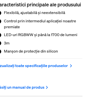
guranță. Banda luminoasă vă oferă o
aracteristici principale ale produsului
teracțiune confortabilă. Fiecare bandă
Flexibilă, ajustabilă și neextensibilă
minoasă Philips Hue este oferită cu o garanție
 2 ani.
Control prin intermediul aplicației noastre
premiate
LED-uri RGBWW și până la 1700 de lumeni
3m
Manșon de protecție din silicon
zualizați toate specificațiile produselor
siți un manual de produs