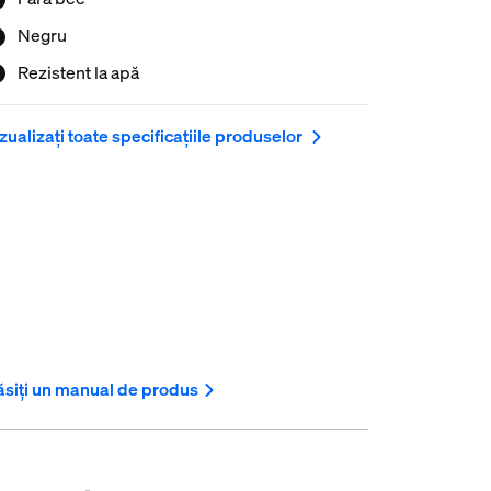
Negru
Rezistent la apă
zualizați toate specificațiile produselor
siți un manual de produs