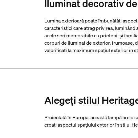
Iluminat decorativ de
Lumina exterioară poate îmbunătăți aspectul 
caracteristici care atrag privirea, luminând
acele seri memorabile cu prietenii și famil
corpuri de iluminat de exterior, frumoase, de
valorificați la maximum spațiul exterior în st
Alegeți stilul Heritag
Proiectată în Europa, această lampă are o s
creați aspectul spațiului exterior în stilul He