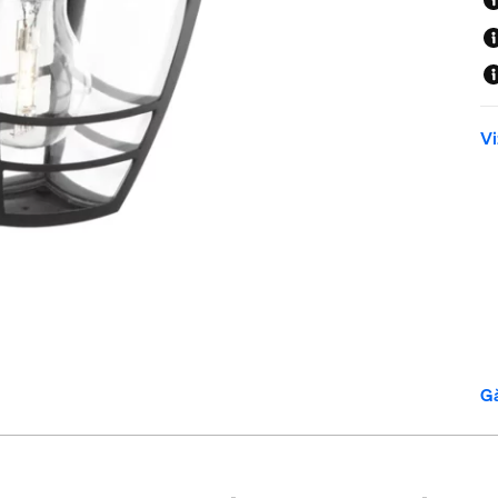
Vi
Gă