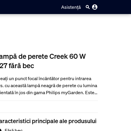
Asistență
ampă de perete Creek 60 W
27 fără bec
eați un punct focal încântător pentru intrarea
s. cu această lampă neagră de perete cu lumina
ientată în jos din gama Philips myGarden. Este
bricată din aluminiu de înaltă calitate și
spândește o lumină caldă, albă, economică. Tot
ea ce aveți de făcut este să vă bucurați de
aracteristici principale ale produsului
ădina dvs.
Fără bec