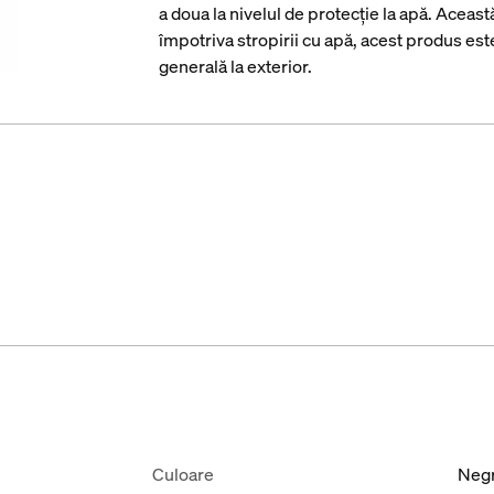
a doua la nivelul de protecție la apă. Aceas
împotriva stropirii cu apă, acest produs este 
generală la exterior.
Culoare
Neg