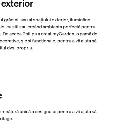
 exterior
grădinii sau al spațiului exterior, iluminând
 alei cu stil sau creând ambianța perfectă pentru
ia. De aceea Philips a creat myGarden, o gamă de
corative, șic și funcționale, pentru a vă ajuta să
ilul dvs. propriu.
e
emnătură unică a designului pentru a vă ajuta să
ritage.