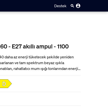
Destek
60 - E27 akıllı ampul - 1100
0 daha az enerji tüketecek şekilde yeniden
sarlanan ve tam spektrum beyaz ışıkla
natılan, rahatlatıcı mum ışığı tonlarından enerji
ren, canlı, beyaz ışığa kadar dilediğiniz aralığa
runsuzca ayarlanabilen şimdiye kadarki en
ıllı ampulümüzle doğal gün ışığının faydalarını
inize taşıyın. Işığınızı tam parlaklıktan %0,2'ye
dar ultra düşük dim etme ile daha da
elleştirebilirsiniz.