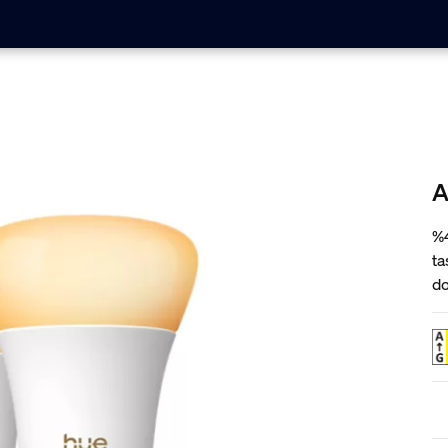
A
%4
ta
do
ve
so
ak
ev
ka
öz