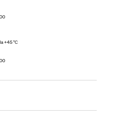
000
ila +45 °C
000