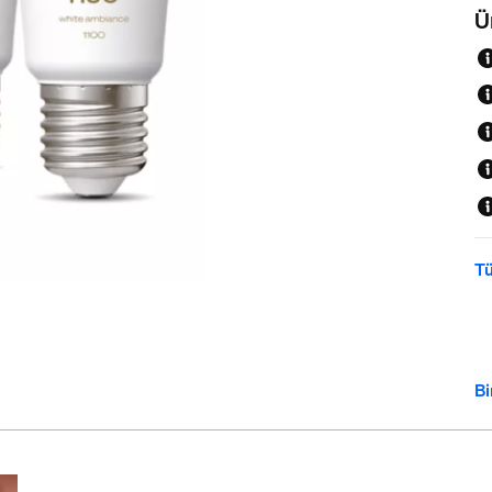
Ü
Tü
Bi