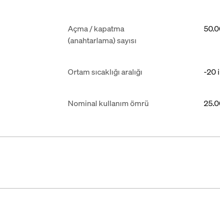
Açma / kapatma
50.
(anahtarlama) sayısı
Ortam sıcaklığı aralığı
-20 
Nominal kullanım ömrü
25.