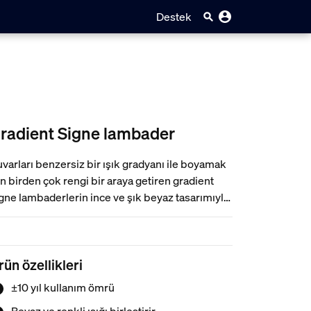
Destek
radient Signe lambader
varları benzersiz bir ışık gradyanı ile boyamak
in birden çok rengi bir araya getiren gradient
gne lambaderlerin ince ve şık beyaz tasarımıyla
inizin dekorunu tamamlayın.
rün özellikleri
±10 yıl kullanım ömrü
Beyaz ve renkli ışığı birleştirir