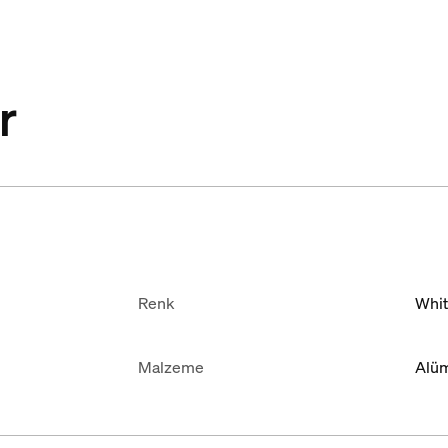
r
Renk
Whi
Malzeme
Alü