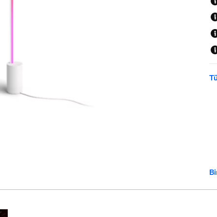
Tü
Bi