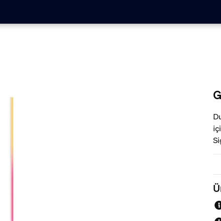
G
Du
iç
Si
ev
Ü