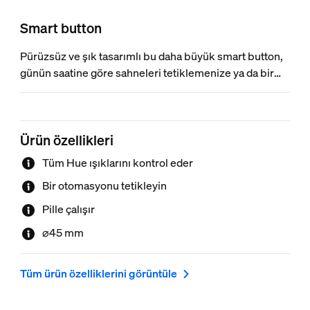
Smart button
Pürüzsüz ve şık tasarımlı bu daha büyük smart button,
günün saatine göre sahneleri tetiklemenize ya da bir
seçenek içerisinde dolaşmanıza olanak tanır. Bunu
basılı tutarak ışıklarınızı dim edebilir veya parlaklığını
artırabilir, hatta bir otomasyon başlatacak şekilde
Ürün özellikleri
ayarlayabilirsiniz.
Tüm Hue ışıklarını kontrol eder
Bir otomasyonu tetikleyin
Pille çalışır
⌀45 mm
Tüm ürün özelliklerini görüntüle