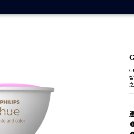
G
智
之
您