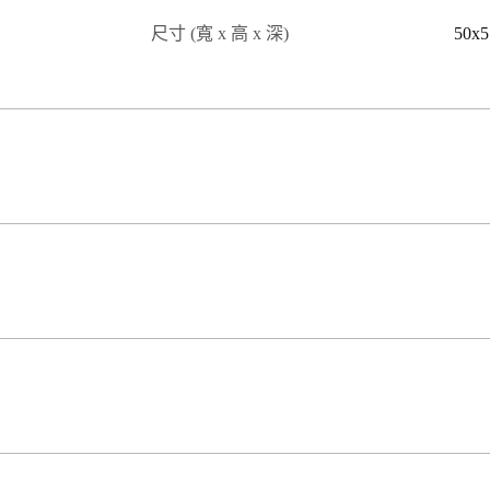
尺寸 (寬 x 高 x 深)
50x