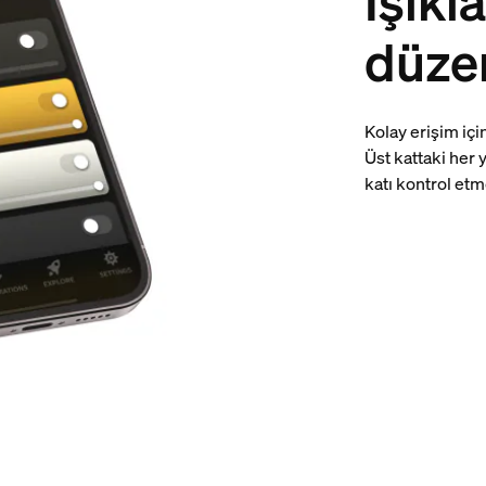
Işıkla
düze
Kolay erişim içi
Üst kattaki her 
katı kontrol etm