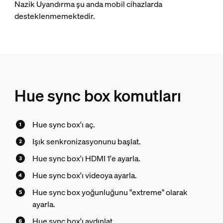
Nazik Uyandırma şu anda mobil cihazlarda
desteklenmemektedir.
Hue sync box komutları
Hue sync box'ı aç.
Işık senkronizasyonunu başlat.
Hue sync box'ı HDMI 1'e ayarla.
Hue sync box'ı videoya ayarla.
Hue sync box yoğunluğunu "extreme" olarak
ayarla.
Hue sync box'ı aydınlat.