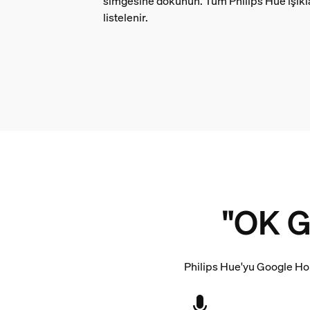
simgesine dokunun. Tüm Philips Hue ışıklar
listelenir.
"OK G
Philips Hue'yu Google Home