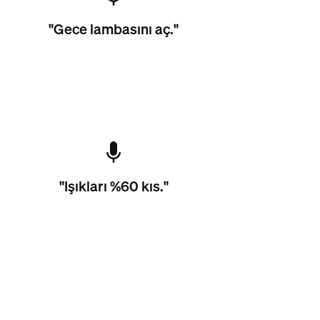
"Gece lambasını aç."
"Işıkları %60 kıs."