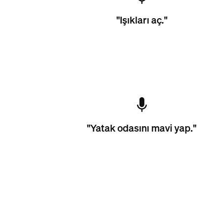
"Işıkları aç."
"Yatak odasını mavi yap."