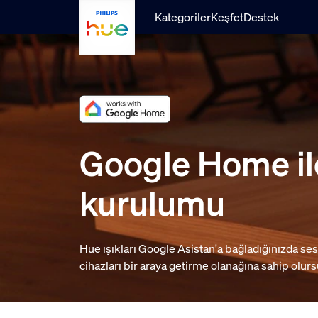
Ana içeriğe atla
Kategoriler
Keşfet
Destek
Google Home il
kurulumu
Hue ışıkları Google Asistan'a bağladığınızda ses
cihazları bir araya getirme olanağına sahip olur