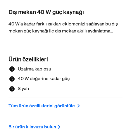
Dış mekan 40 W güç kaynağı
40 W'a kadar farklı ışıkları eklemenizi sağlayan bu dış
mekan güç kaynağı ile dış mekan akıllı aydınlatma
sisteminizi kolayca başlatın. Düşük gerilime sahip
herhangi bir dış mekan Philips Hue ışığına maksimum
35 metre kablo bağlayın ve güç kaynağının 40 W eşik
Ürün özellikleri
değerine ulaşmak üzere her armatürün watt gücünü
ekleyin.
Uzatma kablosu
40 W değerine kadar güç
Siyah
Tüm ürün özelliklerini görüntüle
Bir ürün kılavuzu bulun