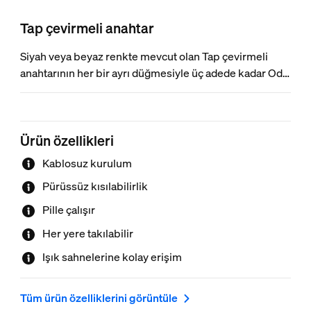
Tap çevirmeli anahtar
Siyah veya beyaz renkte mevcut olan Tap çevirmeli
anahtarının her bir ayrı düğmesiyle üç adede kadar Oda
veya bir Bölgeyi kontrol edin. Işıkları kısmak ve
aydınlatmak için kadranı döndürün. Duvara monte edin,
manyetik bir yüzeye yerleştirin veya uzaktan kumanda
Ürün özellikleri
olarak kullanın.
Kablosuz kurulum
Pürüssüz kısılabilirlik
Pille çalışır
Her yere takılabilir
Işık sahnelerine kolay erişim
Tüm ürün özelliklerini görüntüle