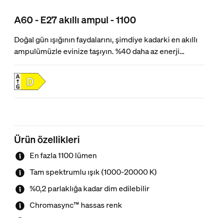
A60 - E27 akıllı ampul - 1100
Doğal gün ışığının faydalarını, şimdiye kadarki en akıllı
ampulümüzle evinize taşıyın. %40 daha az enerji
kullanacak şekilde yeniden tasarlandı ve Chromasync™
hassas renk eşleştirme ve tam spektrumlu beyaz ışıkla
donatıldı. Beyaz ışığın ideal rengine veya tonuna ulaşın,
ardından tam parlaklıktan %0,2'ye kadar ultra düşük
dim etme ile daha da özelleştirin.
Ürün özellikleri
En fazla 1100 lümen
Tam spektrumlu ışık (1000-20000 K)
%0,2 parlaklığa kadar dim edilebilir
Chromasync™ hassas renk