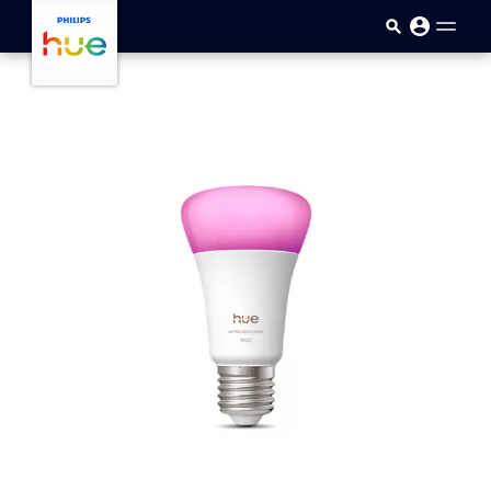
Ana içeriğe atla