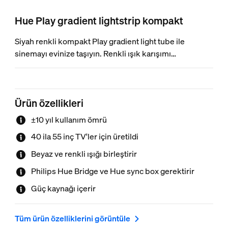
Hue Play gradient lightstrip kompakt
Siyah renkli kompakt Play gradient light tube ile
sinemayı evinize taşıyın. Renkli ışık karışımı
oluşturmak için bir televizyonun altına yerleştirin veya
monte edin. Çevre aydınlatması için mükemmel bir
tamamlayıcı olan bu tüpü herhangi bir yönde parlatmak
Ürün özellikleri
için döndürün.
±10 yıl kullanım ömrü
40 ila 55 inç TV'ler için üretildi
Beyaz ve renkli ışığı birleştirir
Philips Hue Bridge ve Hue sync box gerektirir
Güç kaynağı içerir
Tüm ürün özelliklerini görüntüle