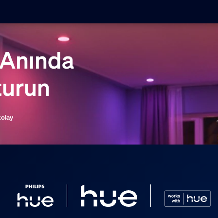
 Anında
turun
kolay