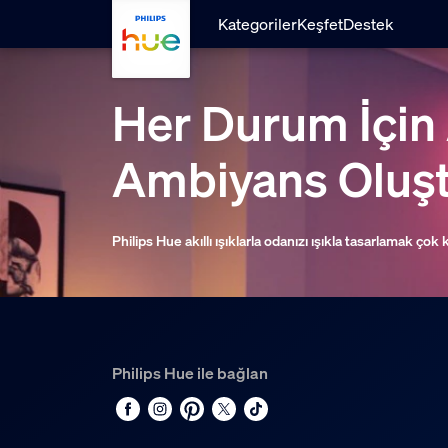
Ana içeriğe atla
Kategoriler
Keşfet
Destek
Her Durum İçin
Ambiyans Oluş
Philips Hue akıllı ışıklarla odanızı ışıkla tasarlamak çok 
Philips Hue ile bağlan