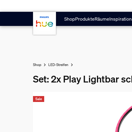
Zum Hauptinhalt springen
Shop
Produkte
Räume
Inspiration
Shop
LED-Streifen
Set: 2x Play Lightbar s
Sale