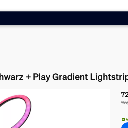
chwarz + Play Gradient Lightstr
72
759
Der
V