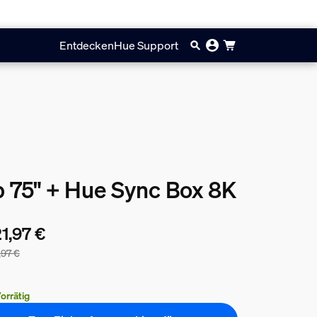
Entdecken
Hue Support
ip 75" + Hue Sync Box 8K
1,97 €
,97 €
 Preis des Pakets beträgt 721,97 €, der Preis der einzeln verka
orrätig