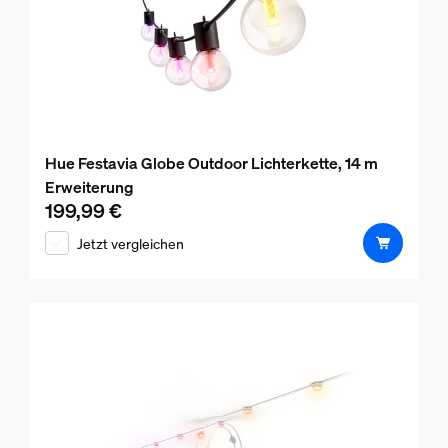
Hue Festavia Globe Outdoor Lichterkette, 14 m
Erweiterung
199,99 €
Aktueller Preis ist 199,99 €
Jetzt vergleichen