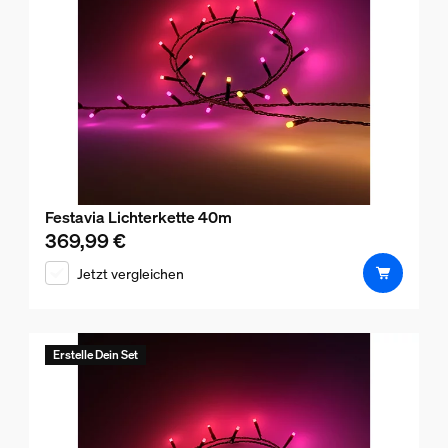
Festavia Lichterkette 40m
369,99 €
Aktueller Preis ist 369,99 €
Jetzt vergleichen
Erstelle Dein Set