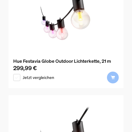
Hue Festavia Globe Outdoor Lichterkette, 21 m
299,99 €
Aktueller Preis ist 299,99 €
Jetzt vergleichen