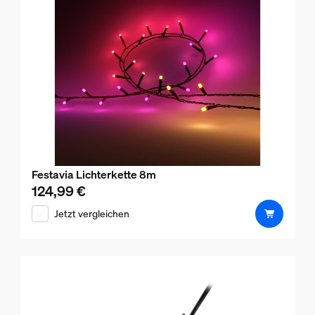
Festavia Lichterkette 8m
124,99 €
Aktueller Preis ist 124,99 €
Jetzt vergleichen