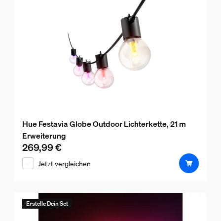
Hue Festavia Globe Outdoor Lichterkette, 21 m
Erweiterung
269,99 €
Aktueller Preis ist 269,99 €
Jetzt vergleichen
Erstelle Dein Set