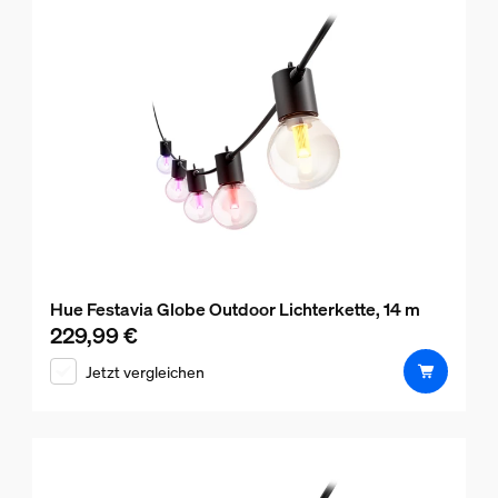
Hue Festavia Globe Outdoor Lichterkette, 14 m
229,99 €
Aktueller Preis ist 229,99 €
Jetzt vergleichen