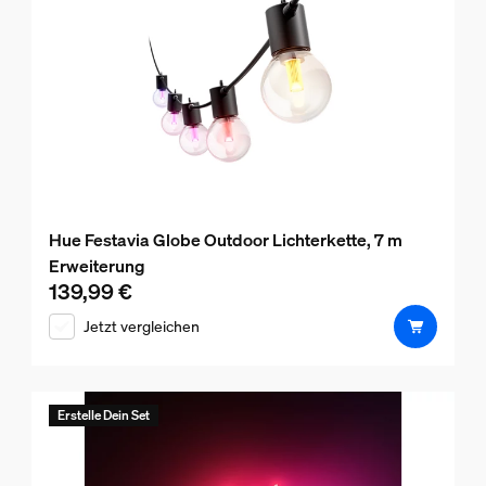
Hue Festavia Globe Outdoor Lichterkette, 7 m
Erweiterung
139,99 €
Aktueller Preis ist 139,99 €
Jetzt vergleichen
Erstelle Dein Set