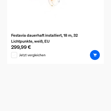
Festavia dauerhaft installiert, 18 m, 32
Lichtpunkte, weiß, EU
299,99 €
Aktueller Preis ist 299,99 €
Jetzt vergleichen