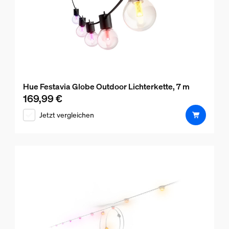
Hue Festavia Globe Outdoor Lichterkette, 7 m
169,99 €
Aktueller Preis ist 169,99 €
Jetzt vergleichen