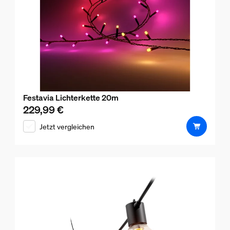
Festavia Lichterkette 20m
229,99 €
Aktueller Preis ist 229,99 €
Jetzt vergleichen