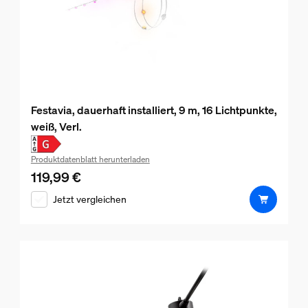
Festavia, dauerhaft installiert, 9 m, 16 Lichtpunkte,
weiß, Verl.
Produktdatenblatt herunterladen
119,99 €
Aktueller Preis ist 119,99 €
Jetzt vergleichen