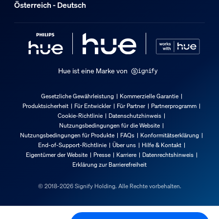
Österreich - Deutsch
72 mm
Breite
72 mm
Material-Nummer (12NC)
929003050601
Hue ist eine Marke von
Informationen zur Verpackung
Gesetzliche Gewährleistung
Kommerzielle Garantie
Produktsicherheit
Für Entwickler
Für Partner
Partnerprogramm
EAN
Cookie-Richtlinie
Datenschutzhinweis
8719514342309
Nutzungsbedingungen für die Website
Nutzungsbedingungen für Produkte
FAQs
Konformitätserklärung
Stromverbrauch
End-of-Support-Richtlinie
Über uns
Hilfe & Kontakt
Eigentümer der Website
Presse
Karriere
Datenrechtshinweis
Erklärung zur Barrierefreiheit
Leistung
2.300
© 2018-2026 Signify Holding. Alle Rechte vorbehalten.
Produktabmessungen und -gewicht