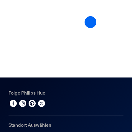
Ja
Garantie
2 Jahre
Ja
Packmaße und Gewicht
EAN/UPC - Produkt
8719514342309
Nettogewicht
0,1 kg
Folge Philips Hue
Bruttogewicht
0,16 kg
Höhe
174 mm
Standort Auswählen
Länge