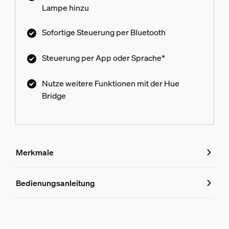
Lampe hinzu
Sofortige Steuerung per Bluetooth
Steuerung per App oder Sprache*
Nutze weitere Funktionen mit der Hue
Bridge
Merkmale
Merkmale
Bedienungsanleitung
Produktnummer (EAN/UPC)
8719514342309