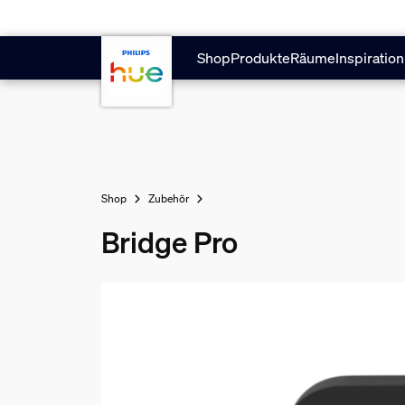
Zum Hauptinhalt springen
Shop
Produkte
Räume
Inspiration
Shop
Zubehör
Bridge Pro