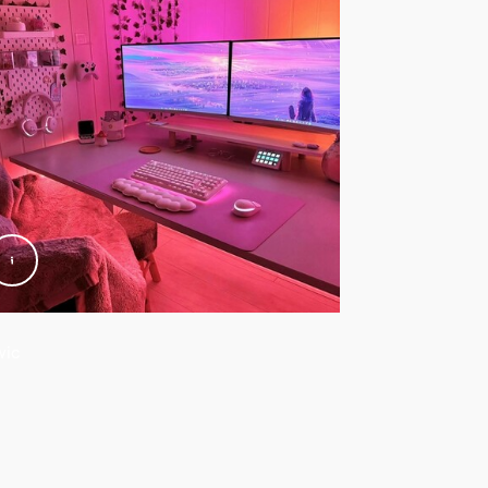
wic
@guts_190