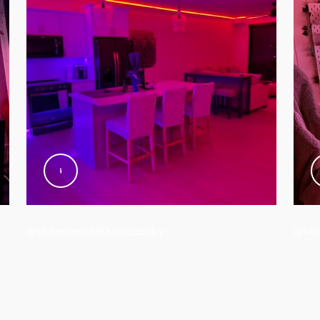
nd -gewicht
@statement380iceicebaby
@kii