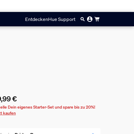
Entdecken
Hue Support
,99 €
ueller Preis ist 99,99 €
telle Dein eigenes Starter-Set und spare bis zu 20%!
zt kaufen