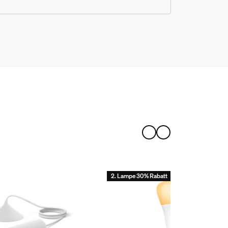
Hue Bridge auf eine Hue Bridg
und Hue Bridge?
Ethernet-Kabels verwenden?.
2. Lampe 30% Rabatt