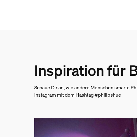
Breite
146 mm
Material-Nummer (12NC)
929003582607
Informationen zur Ver
Inspiration für
EAN
8720169155114
Stromversorgung
Schaue Dir an, wie andere Menschen smarte Phi
Instagram mit dem Hashtag #philipshue
Stromversorgung
100 - 240 V
Stromverbrauch