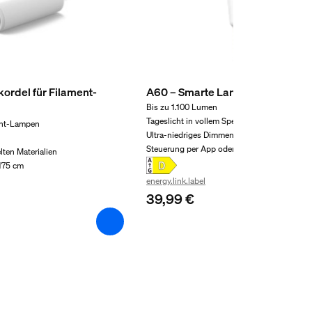
ordel für Filament-
A60 – Smarte Lampe E27 – 1100 
Bis zu 1.100 Lumen
Tageslicht in vollem Spektrum
ment-Lampen
Ultra-niedriges Dimmen 0,2 %
Steuerung per App oder Sprache
lten Materialien
 175 cm
energy.link.label
39,99 €