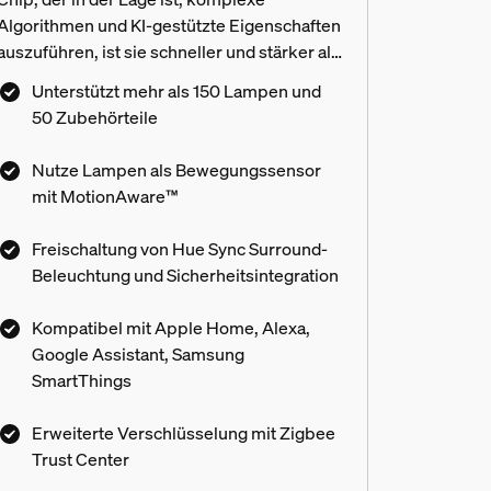
Algorithmen und KI-gestützte Eigenschaften
auszuführen, ist sie schneller und stärker als
je zuvor. Verwandle Deine Lichter mit
Unterstützt mehr als 150 Lampen und
MotionAware™ in Bewegungssensoren,
50 Zubehörteile
verwende Security und Beleuchtung
gemeinsam, und vieles mehr.
Nutze Lampen als Bewegungssensor
mit MotionAware™
Freischaltung von Hue Sync Surround-
Beleuchtung und Sicherheitsintegration
Kompatibel mit Apple Home, Alexa,
Google Assistant, Samsung
SmartThings
s Hue Lampen und Zubehör verwe
Erweiterte Verschlüsselung mit Zigbee
Trust Center