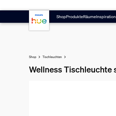
Zum Hauptinhalt springen
Shop
Produkte
Räume
Inspiration
Shop
Tischleuchten
Wellness Tischleuchte