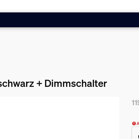
 schwarz + Dimmschalter
11
Akt
A