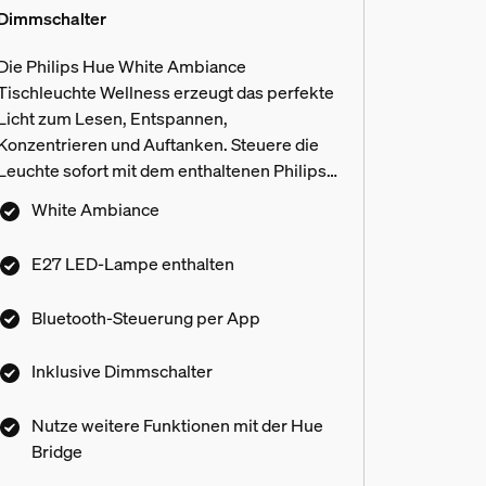
Dimmschalter
Die Philips Hue White Ambiance
Tischleuchte Wellness erzeugt das perfekte
Licht zum Lesen, Entspannen,
Konzentrieren und Auftanken. Steuere die
Leuchte sofort mit dem enthaltenen Philips
Hue Dimmschalter oder per Bluetooth App.
White Ambiance
Mit einer Philips Hue Bridge kannst Du
sämtliche smarte Lichtfunktionen nutzen.
E27 LED-Lampe enthalten
Bluetooth-Steuerung per App
Inklusive Dimmschalter
Nutze weitere Funktionen mit der Hue
Bridge