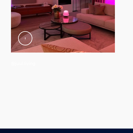
phäre
@juul.living