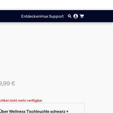
Entdecken
Hue Support
9,99 €
ueller Preis ist 119,99 €
rtikel nicht mehr verfügbar
Über Wellness Tischleuchte schwarz +