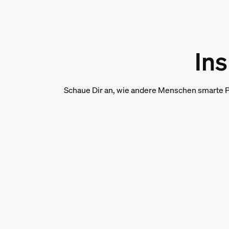
Nennlebensdauer
15.000
Zusatzfunktion/Zubehör
Ins
4 Lichtszenen
Ja
Schaue Dir an, wie andere Menschen smarte P
Batterien im Lieferumfang enthalten
Ja
Warmes, blendfreies Licht
Ja
Dimmbar mit Hue App und Schalter
Ja
Über Fernbedienung dimmbar
Ja
Philips Hue Schalter