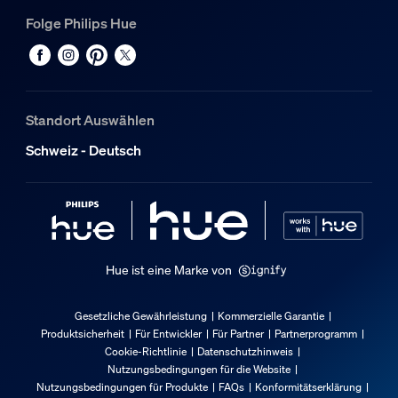
Folge Philips Hue
Farbe
Weiß
Material
Metall
Standort Auswählen
Gehäusefarbe
Schweiz - Deutsch
Weiß
Zusatzfunktion/Zubehör im Lieferumfa
Schwenkbarer Spotkopf
Ja
Hue ist eine Marke von
Akzentuierter Lichtstrahl
Ja
Gesetzliche Gewährleistung
Kommerzielle Garantie
Produktsicherheit
Für Entwickler
Für Partner
Partnerprogramm
LED integriert
Cookie-Richtlinie
Datenschutzhinweis
Nein
Nutzungsbedingungen für die Website
Produktmontage mit einer Armlänge Abstand
Nutzungsbedingungen für Produkte
FAQs
Konformitätserklärung