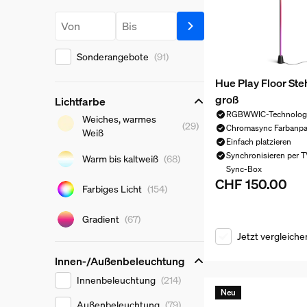
Preis
Preis ab
Preis bis
Sonderangebote
(91)
Hue Play Floor St
groß
Lichtfarbe
RGBWWIC-Technolog
Lichtfarbe
Weiches, warmes
(29)
Chromasync Farbanp
Weiß
Einfach platzieren
Synchronisieren per 
Warm bis kaltweiß
(68)
Sync-Box
CHF 150.00
Aktueller Preis ist
Farbiges Licht
(154)
Gradient
(67)
Jetzt vergleiche
Innen-/Außenbeleuchtung
Innen-/Außenbeleuchtung
Innenbeleuchtung
(214)
Neu
Außenbeleuchtung
(79)