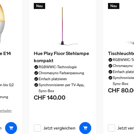
Neu
Neu
e E14
Hue Play Floor Stehlampe
Tischleucht
kompakt
RGBWWIC-Te
Chromasync 
RGBWWIC-Technologie
Einfach platz
Chromasync Farbanpassung
Synchronisie
Einfach platzieren
Sync-Box
n bis 0,2
Synchronisieren per TV-App,
CHF 80.0
Aktueller Pr
Sync-Box
CHF 140.00
Aktueller Preis ist CHF 140.00
erung
erladen
 CHF 70.00
n
Jetzt vergleichen
Jetzt ve