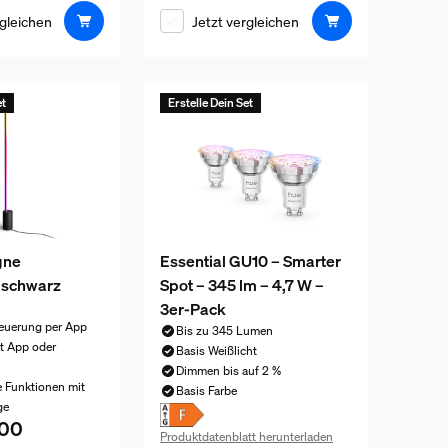
rgleichen
Jetzt vergleichen
et
Erstelle Dein Set
gne
Essential GU10 – Smarter
 schwarz
Spot – 345 lm – 4,7 W –
3er-Pack
euerung per App
Bis zu 345 Lumen
t App oder
Basis Weißlicht
Dimmen bis auf 2 %
e Funktionen mit
Basis Farbe
ge
.00
eis ist CHF 340.00
Produktdatenblatt herunterladen