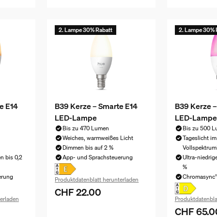
2. Lampe 30% Rabatt
2. Lampe 30% 
e E14
B39 Kerze – Smarte E14
B39 Kerze –
LED-Lampe
LED-Lampe
Bis zu 470 Lumen
Bis zu 500 
Weiches, warmweißes Licht
Tageslicht im
Dimmen bis auf 2 %
Vollspektrum
n bis 0,2
App- und Sprachsteuerung
Ultra-niedrig
%
erung
Chromasync™
Produktdatenblatt herunterladen
CHF 22.00
Aktueller Preis ist CHF 22.00
erladen
Produktdatenbla
CHF 65.0
 CHF 50.00
Aktueller Pr