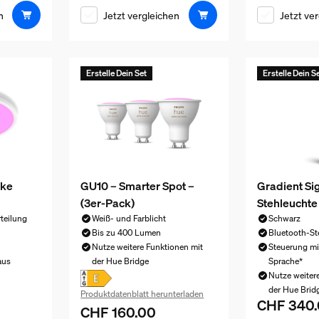
n
Jetzt vergleichen
Jetzt ve
Erstelle Dein Set
Erstelle Dein S
nke
GU10 – Smarter Spot –
Gradient Si
(3er-Pack)
Stehleuchte
teilung
Weiß- und Farblicht
Schwarz
Bis zu 400 Lumen
Bluetooth-St
Nutze weitere Funktionen mit
Steuerung mi
aus
der Hue Bridge
Sprache*
Nutze weiter
 CHF 130.00
der Hue Brid
Produktdatenblatt herunterladen
CHF 340
Aktueller Pr
CHF 160.00
Aktueller Preis ist CHF 160.00