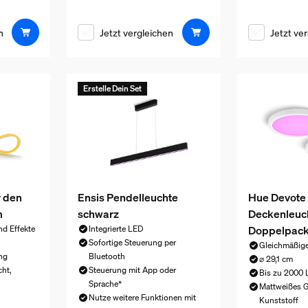
n
Jetzt vergleichen
Jetzt ve
Erstelle Dein Set
r den
Ensis Pendelleuchte
Hue Devote
m
schwarz
Deckenleuch
Doppelpac
d Effekte
Integrierte LED
Sofortige Steuerung per
Gleichmäßige
ng
Bluetooth
⌀ 29,1 cm
cht,
Steuerung mit App oder
Bis zu 2000
Sprache*
Mattweißes 
Nutze weitere Funktionen mit
Kunststoff