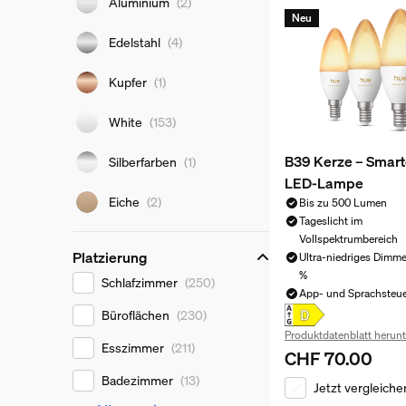
Aluminium
(2)
Neu
Edelstahl
(4)
Kupfer
(1)
White
(153)
B39 Kerze – Smart
Silberfarben
(1)
LED-Lampe
Eiche
(2)
Bis zu 500 Lumen
Tageslicht im
Vollspektrumbereich
Platzierung
Ultra-niedriges Dimme
%
Platzierung
Schlafzimmer
(250)
App- und Sprachsteu
Büroflächen
(230)
Produktdatenblatt herunt
Esszimmer
(211)
CHF 70.00
Aktueller Preis ist
Badezimmer
(13)
Jetzt vergleiche