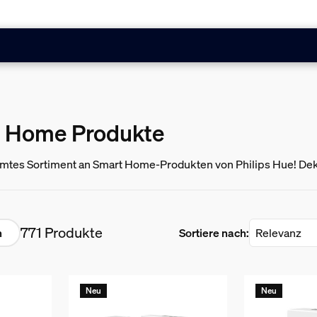
t Home Produkte
mtes Sortiment an Smart Home-Produkten von Philips Hue! Deko
d Lampen sowie intelligenten Sicherheitskameras und Sensore
771 Produkte
n
Sortiere nach:
Neu
Neu