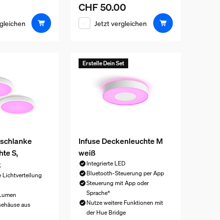
CHF 50.00
Aktueller Preis ist CHF 50.00
rgleichen
Jetzt vergleichen
Erstelle Dein Set
 schlanke
Infuse Deckenleuchte M
te S,
weiß
k
Integrierte LED
Bluetooth-Steuerung per App
 Lichtverteilung
Steuerung mit App oder
Sprache*
 Lumen
Nutze weitere Funktionen mit
Gehäuse aus
der Hue Bridge