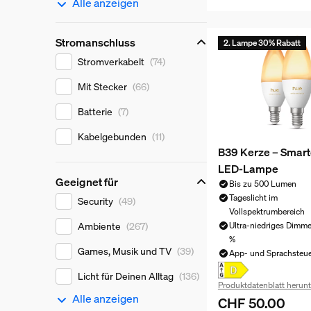
Alle anzeigen
Stromanschluss
2. Lampe 30% Rabatt
Stromanschluss
Stromverkabelt
(74)
Mit Stecker
(66)
Batterie
(7)
Kabelgebunden
(11)
B39 Kerze – Smart
LED-Lampe
Geeignet für
Bis zu 500 Lumen
Geeignet für
Tageslicht im
Security
(49)
Vollspektrumbereich
Ambiente
(267)
Ultra-niedriges Dimme
%
Games, Musik und TV
(39)
App- und Sprachsteu
Licht für Deinen Alltag
(136)
Produktdatenblatt herunt
Alle anzeigen
CHF 50.00
Aktueller Preis ist