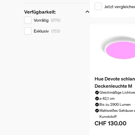
Jetzt vergleiche
Verfügbarkeit:
Verfügbarkeit:
Vorrätig
(676)
Exklusiv
(153)
Hue Devote schla
Deckenleuchte M
Gleichmäßige Lichtver
⌀ 42,1 cm
Bis zu 2900 Lumen
Mattweißes Gehäuse 
Kunststoff
CHF 130.00
Aktueller Preis ist