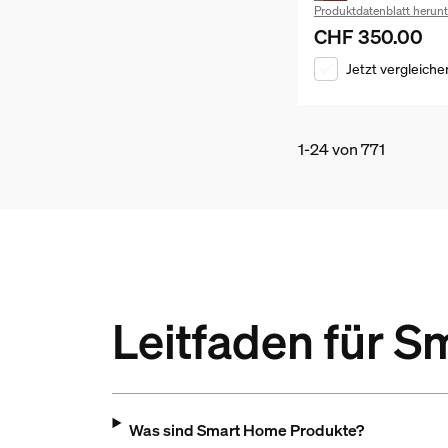
Produktdatenblatt herunt
CHF 350.00
Aktueller Preis is
Jetzt vergleiche
1-24 von 771
Leitfaden für 
Was sind Smart Home Produkte?