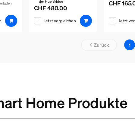
der Hue Bridge
CHF 165.
Aktueller Pr
erladen
CHF 480.00
Aktueller Preis ist CHF 480.00
t CHF 350.00
n
Jetzt vergleichen
Jetzt ve
Zurück
1
Smart Home Produkte