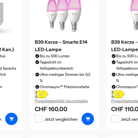
B39 Kerze – Smarte E14
B39 Kerze –
2 Kan.)
LED-Lampe
LED-Lampe
Hue
Bis zu 500 Lumen
Bis zu 500 
Tageslicht im
Tageslicht im
d Sprache
Vollspektrumbereich
Vollspektrum
lich
Ultra-niedriges Dimmen bis 0,2
Ultra-niedrig
%
%
en
Chromasync™ Präzisionsfarbe
Chromasync™
 CHF 55.00
Produktdatenblatt herunterladen
Produktdatenbla
CHF 160.00
CHF 110.
Aktueller Preis ist CHF 160.00
Aktueller Pr
n
Jetzt vergleichen
Jetzt ve