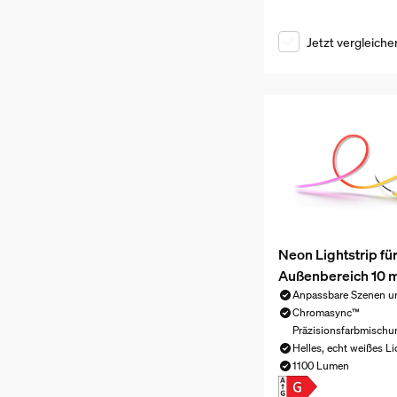
Jetzt vergleiche
Neon Lightstrip fü
Außenbereich 10 
Anpassbare Szenen un
Chromasync™
Präzisionsfarbmischu
Helles, echt weißes Li
1100 Lumen