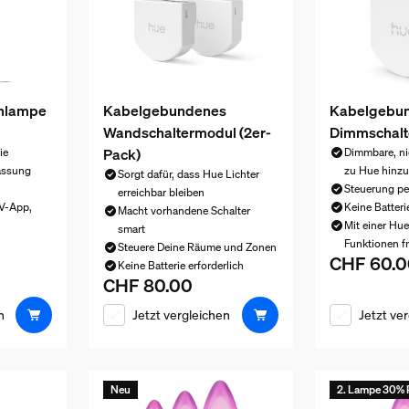
ehlampe
Kabelgebundenes
Kabelgebu
Wandschaltermodul (2er-
Dimmschalte
Pack)
ie
Dimmbare, ni
assung
zu Hue hinz
Sorgt dafür, dass Hue Lichter
Steuerung pe
erreichbar bleiben
TV-App,
Keine Batteri
Macht vorhandene Schalter
Mit einer Hu
smart
 CHF 150.00
Funktionen fr
Steuere Deine Räume und Zonen
CHF 60.0
Aktueller Pr
Keine Batterie erforderlich
CHF 80.00
Aktueller Preis ist CHF 80.00
n
Jetzt vergleichen
Jetzt ve
Neu
2. Lampe 30% 