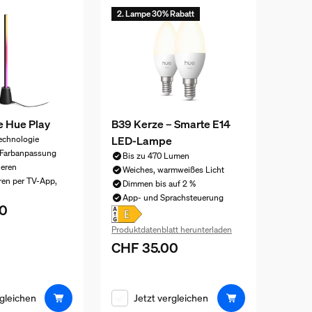
2. Lampe 30% Rabatt
e Hue Play
B39 Kerze – Smarte E14
LED-Lampe
chnologie
Farbanpassung
Bis zu 470 Lumen
ieren
Weiches, warmweißes Licht
ren per TV-App,
Dimmen bis auf 2 %
App- und Sprachsteuerung
0
eis ist CHF 80.00
Produktdatenblatt herunterladen
CHF 35.00
Aktueller Preis ist CHF 35.00
rgleichen
Jetzt vergleichen