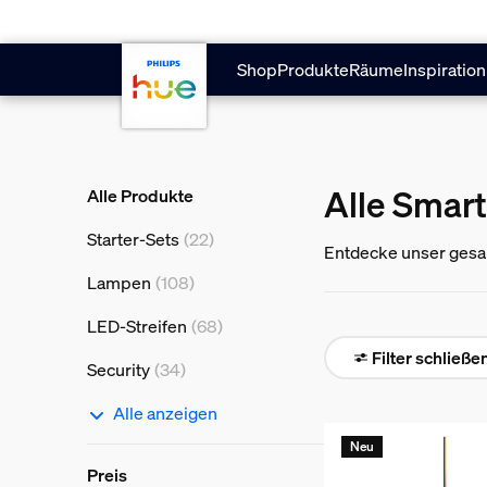
Zum Hauptinhalt springen
Shop
Produkte
Räume
Inspiration
Alle Smar
Alle Produkte
Starter-Sets
(22)
Entdecke unser gesa
smarten Leuchten un
Lampen
(108)
LED-Streifen
(68)
Filter schließe
Security
(34)
Alle anzeigen
Neu
Preis