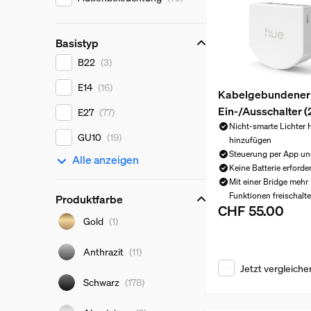
Basistyp
Basistyp
B22
(3)
E14
(16)
Kabelgebundener
Ein-/Ausschalter (
E27
(77)
Nicht-smarte Lichter 
GU10
(19)
hinzufügen
Steuerung per App un
Alle anzeigen
Keine Batterie erforder
Mit einer Bridge mehr
Funktionen freischalt
Produktfarbe
CHF 55.00
Aktueller Preis ist
Produktfarbe
Gold
(1)
Anthrazit
(11)
Jetzt vergleiche
Schwarz
(178)