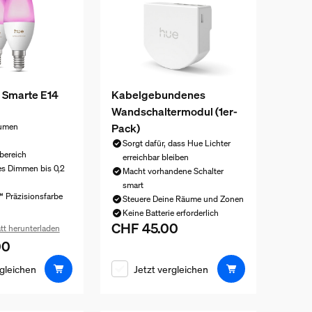
 Smarte E14
Kabelgebundenes
Wandschaltermodul (1er-
Pack)
Lumen
Sorgt dafür, dass Hue Lichter
bereich
erreichbar bleiben
es Dimmen bis 0,2
Macht vorhandene Schalter
smart
 Präzisionsfarbe
Steuere Deine Räume und Zonen
Keine Batterie erforderlich
CHF 45.00
Aktueller Preis ist CHF 45.00
tt herunterladen
00
eis ist CHF 110.00
rgleichen
Jetzt vergleichen