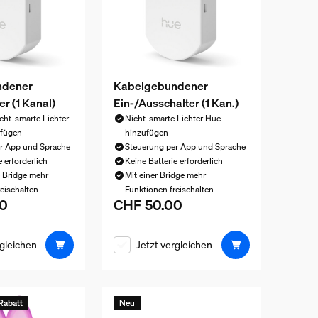
ndener
Kabelgebundener
r (1 Kanal)
Ein-/Ausschalter (1 Kan.)
cht-smarte Lichter
Nicht-smarte Lichter Hue
ufügen
hinzufügen
r App und Sprache
Steuerung per App und Sprache
e erforderlich
Keine Batterie erforderlich
e Bridge mehr
Mit einer Bridge mehr
eischalten
Funktionen freischalten
0
CHF 50.00
eis ist CHF 60.00
Aktueller Preis ist CHF 50.00
rgleichen
Jetzt vergleichen
Rabatt
Neu