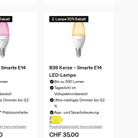
Rabatt
2. Lampe 30% Rabatt
 Smarte E14
B39 Kerze – Smarte E14
LED-Lampe
Lumen
Bis zu 500 Lumen
Tageslicht im
bereich
Vollspektrumbereich
es Dimmen bis 0,2
Ultra-niedriges Dimmen bis 0,2
%
 Präzisionsfarbe
App- und Sprachsteuerung
tt herunterladen
Produktdatenblatt herunterladen
0
CHF 35.00
eis ist CHF 65.00
Aktueller Preis ist CHF 35.00