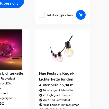
tübersicht
Jetzt vergleichen
a Lichterkette
Hue Festavia Kugel-
Lichterkette für den
n Farbverlauf
arb-LEDs
Außenbereich, 14 m
l
14 m lange Lichterkette
n- und
20 Lightguide Lampen
 geeignet
Weiß und Farbverlauf
00
eis ist CHF 130.00
Helle Lampen mit 50 Lumen