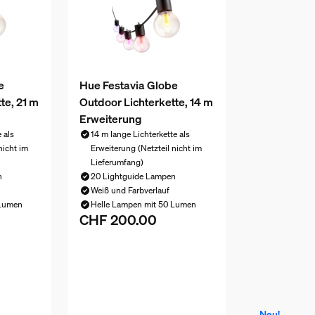
e
Hue Festavia Globe
te, 21 m
Outdoor Lichterkette, 14 m
Erweiterung
 als
14 m lange Lichterkette als
nicht im
Erweiterung (Netzteil nicht im
Lieferumfang)
n
20 Lightguide Lampen
Weiß und Farbverlauf
 Lumen
Helle Lampen mit 50 Lumen
CHF 200.00
t CHF 270.00
Aktueller Preis ist CHF 200.00
Neu!