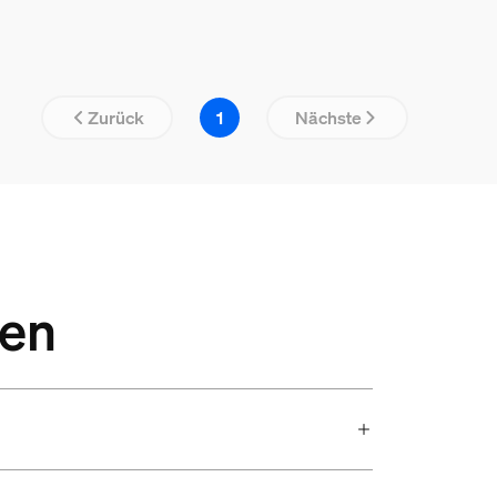
Ergebnissei
Zurück
1
Nächste
ten