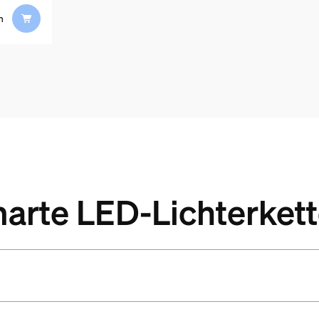
n
marte LED-Lichterket