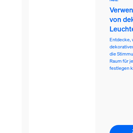
Verwe
von de
Leucht
Entdecke, 
dekorative
die Stimmu
Raum für j
festlegen k