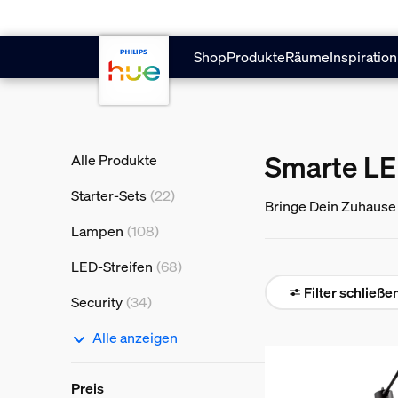
Zum Hauptinhalt springen
Shop
Produkte
Räume
Inspiration
Smarte LE
Alle Produkte
Starter-Sets
(22)
Bringe Dein Zuhause 
Lampen
(108)
LED-Streifen
(68)
Filter schließe
Security
(34)
Alle anzeigen
Preis