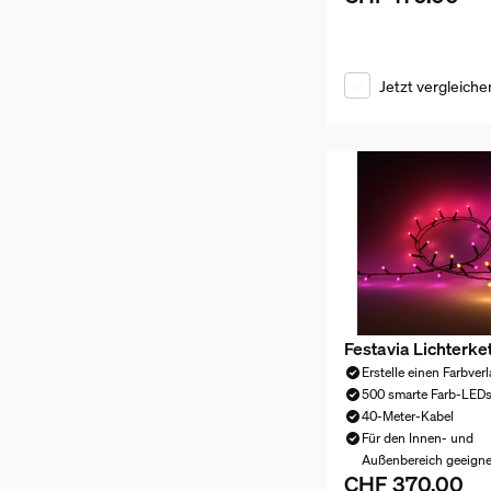
Jetzt vergleiche
Festavia Lichterk
Erstelle einen Farbverl
500 smarte Farb-LED
40-Meter-Kabel
Für den Innen- und
Außenbereich geeigne
CHF 370.00
Aktueller Preis is