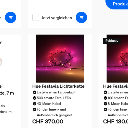
Produk
n
Jetzt vergleichen
Exklusiv
e
Hue Festavia Lichterkette
Hue Festavi
te, 7 m
Erstelle einen Farbverlauf
Erstelle eine
500 smarte Farb-LEDs
100 smarte F
40-Meter-Kabel
8-Meter-Kabe
 als
Für den Innen- und
Für den Inne
nicht im
Außenbereich geeignet
Außenbereich
CHF 370.00
CHF 130.
Aktueller Preis ist CHF 370.00
Aktueller Pr
n