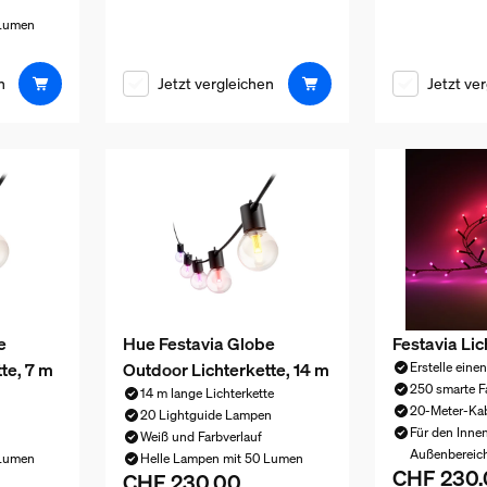
 Lumen
 CHF 140.00
n
Jetzt vergleichen
Jetzt ve
e
Hue Festavia Globe
Festavia Li
te, 7 m
Outdoor Lichterkette, 14 m
Erstelle eine
250 smarte 
14 m lange Lichterkette
20-Meter-Ka
n
20 Lightguide Lampen
Für den Inne
Weiß und Farbverlauf
Außenbereich
 Lumen
Helle Lampen mit 50 Lumen
CHF 230.
Aktueller Pr
CHF 230.00
 CHF 170.00
Aktueller Preis ist CHF 230.00