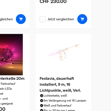
CHF 230.00
Aktueller Preis ist CHF 230.00
rgleichen
Jetzt vergleichen
chterkette 20m
Festavia, dauerhaft
installiert, 9 m, 16
n Farbverlauf
Farb-LEDs
Lichtpunkte, weiß, Verl.
bel
Lichterkette, weiß
n- und
9m Verlängerung mit 16 Lampen
 geeignet
Weiß und Farbverlauf
00
eis ist CHF 230.00
Bis zu 50 lm pro Lampe