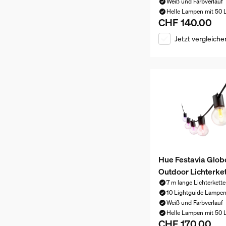
Weiß und Farbverlauf
Helle Lampen mit 50
CHF 140.00
Aktueller Preis ist
Jetzt vergleiche
Hue Festavia Glob
Outdoor Lichterket
7 m lange Lichterkette
10 Lightguide Lampe
Weiß und Farbverlauf
Helle Lampen mit 50
CHF 170.00
Aktueller Preis ist