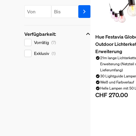
Preis
Preis ab
Preis bis
Verfügbarkeit:
Hue Festavia Glob
Verfügbarkeit:
Vorrätig
(7)
Outdoor Lichterket
Erweiterung
Exklusiv
(1)
21m lange Lichterkette
Erweiterung (Netzteil 
Lieferumfang)
30 Lightguide Lampe
Weiß und Farbverlauf
Helle Lampen mit 50
CHF 270.00
Aktueller Preis is