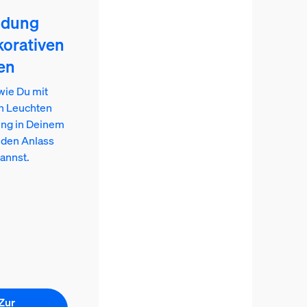
ndung
korativen
en
wie Du mit
n Leuchten
ng in Deinem
eden Anlass
annst.
Zur