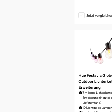
Jetzt vergleiche
Hue Festavia Glob
Outdoor Lichterket
Erweiterung
7 m lange Lichterkette
Erweiterung (Netzteil 
Lieferumfang)
10 Lightguide Lampe