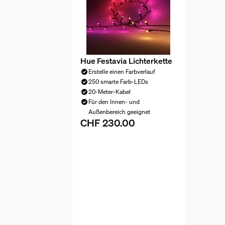
Hue Festavia Lichterkette
Erstelle einen Farbverlauf
250 smarte Farb-LEDs
20-Meter-Kabel
Für den Innen- und
Außenbereich geeignet
CHF 230.00
Aktueller Preis ist CHF 230.00