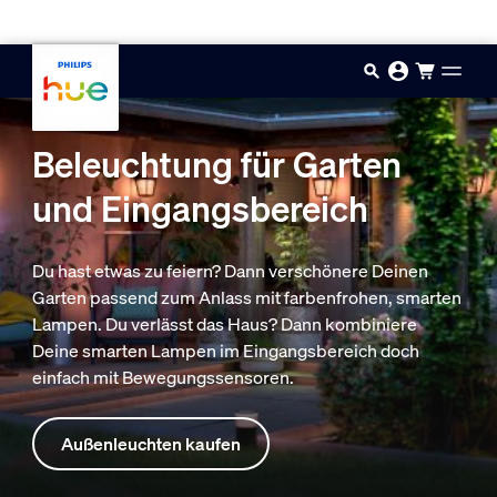
Zum Hauptinhalt springen
Beleuchtung für Garten
und Eingangsbereich
Du hast etwas zu feiern? Dann verschönere Deinen
Garten passend zum Anlass mit farbenfrohen, smarten
Lampen. Du verlässt das Haus? Dann kombiniere
Deine smarten Lampen im Eingangsbereich doch
einfach mit Bewegungssensoren.
Außenleuchten kaufen