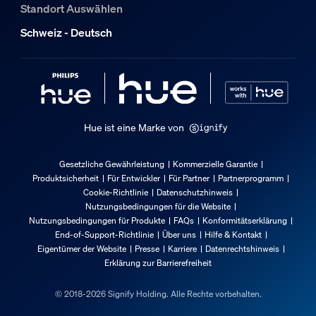
Standort Auswählen
Luftfeuchtigkeit im Betrieb
Schweiz - Deutsch
5 % <H<75 % (nicht kondensierend)
Betriebstemperatur
-20 °C bis 45 °C
Zusatzfunktion/Zubehör im Lieferumfa
Hue ist eine Marke von
Batterien im Lieferumfang enthalten
Nein
Gesetzliche Gewährleistung
Kommerzielle Garantie
Produktsicherheit
Für Entwickler
Für Partner
Partnerprogramm
Farbwechsel (LED)
Cookie-Richtlinie
Datenschutzhinweis
Ja
Nutzungsbedingungen für die Website
Vollständig witterungsbeständig
Nutzungsbedingungen für Produkte
FAQs
Konformitätserklärung
End-of-Support-Richtlinie
Über uns
Hilfe & Kontakt
Ja
Eigentümer der Website
Presse
Karriere
Datenrechtshinweis
Erklärung zur Barrierefreiheit
Lichteigenschaften
© 2018-2026 Signify Holding. Alle Rechte vorbehalten.
Farbtemperatur