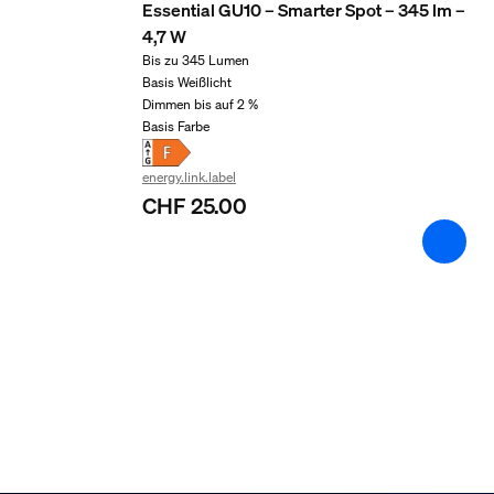
Zusatzfunktion/Zubehör
Essential GU10 – Smarter Spot – 345 lm –
4,7 W
Bis zu 345 Lumen
Batterien im Lieferumfang enthalten
Basis Weißlicht
Nein
Dimmen bis auf 2 %
Basis Farbe
Farbwechsel (LED)
Ja
energy.link.label
Dimmbar mit Hue App und Schalter
CHF 25.00
Ja
LED-Lampe(n) im Lieferumfang enthalten
Ja
Garantie
2 Jahre
Ja
3 Jahre
Nein