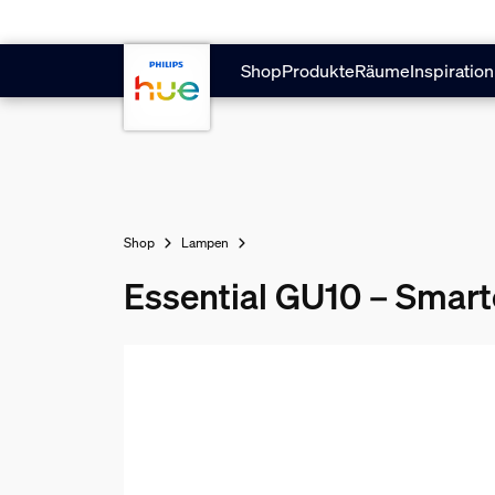
Zum Hauptinhalt springen
Shop
Produkte
Räume
Inspiration
Shop
Lampen
Essential GU10 – Smart