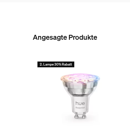
Nutzlebensdauer
Anzahl der Schaltzyklen
50'000
Angesagte Produkte
Umgebungstemperaturbereich
-20 bis +45 °C
Nennlebensdauer
2. Lampe 30% Rabatt
15'000
Umweltschutz
Luftfeuchtigkeit im Betrieb
5 % <H<95 % (nicht kondensierend)
Betriebstemperatur
-20 °C bis 45 °C