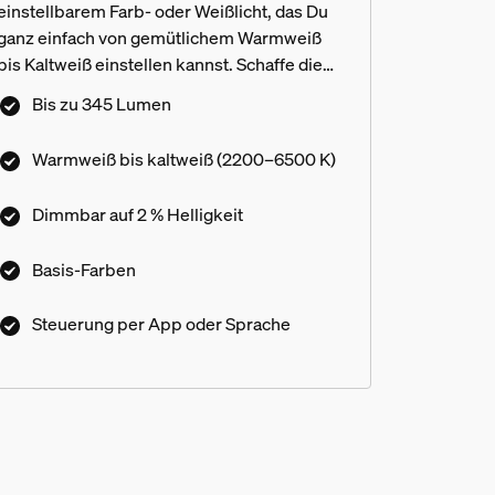
einstellbarem Farb- oder Weißlicht, das Du
ganz einfach von gemütlichem Warmweiß
bis Kaltweiß einstellen kannst. Schaffe die
perfekte Stimmung mit sanftem Dimmen,
Bis zu 345 Lumen
Millionen von Farben und einer Bibliothek
von Lichtszenen, die von unseren Experten
Warmweiß bis kaltweiß (2200–6500 K)
entworfen wurden – oder kreiere Deine
eigene! Kompatibel mit allen Philips Hue
Dimmbar auf 2 % Helligkeit
Produkten.
Basis-Farben
Steuerung per App oder Sprache