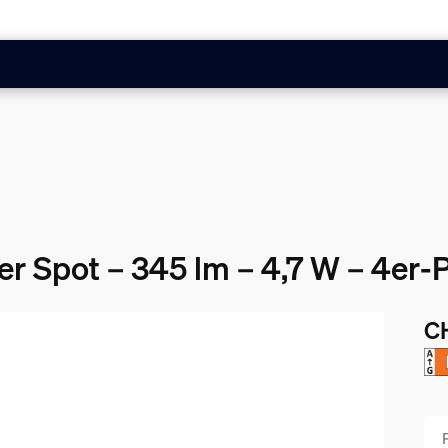
er Spot – 345 lm – 4,7 W – 4er-
C
Akt