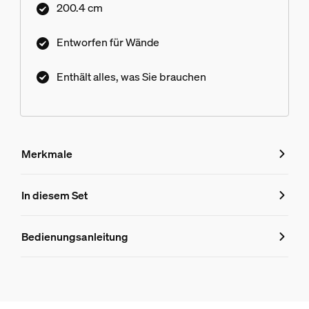
200.4 cm
Entworfen für Wände
Enthält alles, was Sie brauchen
Merkmale
Merkmale
In diesem Set
Produktnummer (EAN/UPC)
Bedienungsanleitung
8719514873063
Produktinformationen