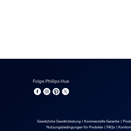
Nein
LED-Lampe(n) im Lieferumfang enthalten
Ja
Lichteigenschaften
Farbtemperatur
2200-6500 K
Sonstiges
Folge Philips Hue
Speziell geeignet für
Wohnzimmer, Schlafzimmer
Stil
Modern
Typ
Gesetzliche Gewährleistung
Kommerzielle Garantie
Produ
Spot
Nutzungsbedingungen für Produkte
FAQs
Konform