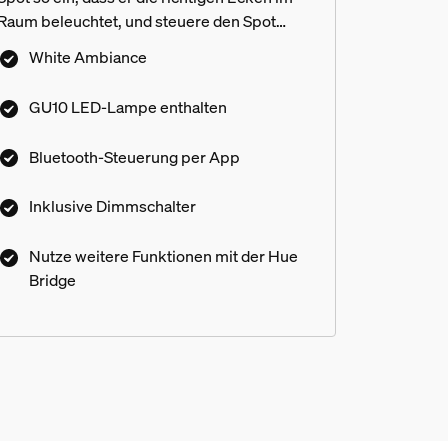
Raum beleuchtet, und steuere den Spot
sofort mit dem enthaltenen Philips Hue
White Ambiance
Dimmschalter oder per Bluetooth. Schließe
eine Philips Hue Bridge an, um weitere
GU10 LED-Lampe enthalten
smarte Lichtfunktionen zu nutzen.
Bluetooth-Steuerung per App
Inklusive Dimmschalter
Nutze weitere Funktionen mit der Hue
Bridge