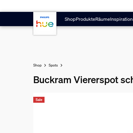
Zum Hauptinhalt springen
Shop
Produkte
Räume
Inspiration
Shop
Spots
Buckram Viererspot sc
Sale