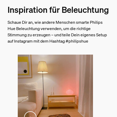
Nutzlebensdauer
Inspiration für Beleuchtung
Nennlebensdauer
Schaue Dir an, wie andere Menschen smarte Philips
25.000
Hue Beleuchtung verwenden, um die richtige
Stimmung zu erzeugen – und teile Dein eigenes Setup
Zusatzfunktion/Zubehör im Lieferumfa
auf Instagram mit dem Hashtag #philipshue
Dimmbar mit Hue App und Schalter
Ja
Mobil
Nein
Inklusive Netzteil
Ja
ZigBee Light Link
Ja
Lichteigenschaften