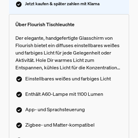
Jetzt kaufen & später zahlen mit Klarna
Über Flourish Tischleuchte
Der elegante, handgefertigte Glasschirm von
Flourish bietet ein diffuses einstellbares weißes
und farbiges Licht für jede Gelegenheit oder
Aktivität. Hole Dir warmes Licht zum
Entspannen, kühles Licht für die Konzentration
und farbenfrohes Licht für ein perfektes
Einstellbares weißes und farbiges Licht
Ambiente. Die Matter-Kompatibilität ermöglicht
eine einfachere und nahtlose Integration von
Enthält A60-Lampe mit 1100 Lumen
Geräten anderer Marken. Steuere die
Tischleuchte Flourish mühelos mit der Hue App
App- und Sprachsteuerung
und smarten Assistenten mit einer Hue Bridge
oder Bridge Pro. Zigbee Netzwerkkonnektivität
Zigbee- und Matter-kompatibel
bedeutet, dass kein unbefugter Zugang zu
Deinem smarten Lichtsystem erfolgen kann.