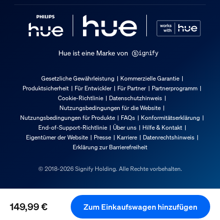
2,03 kg
Höhe
281 mm
Länge
Hue ist eine Marke von
321 mm
Breite
Gesetzliche Gewährleistung
Kommerzielle Garantie
Produktsicherheit
Für Entwickler
Für Partner
Partnerprogramm
321 mm
Cookie-Richtlinie
Datenschutzhinweis
Material-Nummer (12NC)
Nutzungsbedingungen für die Website
929004308801
Nutzungsbedingungen für Produkte
FAQs
Konformitätserklärung
End-of-Support-Richtlinie
Über uns
Hilfe & Kontakt
Produktabmessungen und -gewicht
Eigentümer der Website
Presse
Karriere
Datenrechtshinweis
Erklärung zur Barrierefreiheit
Nettogewicht
© 2018-2026 Signify Holding. Alle Rechte vorbehalten.
1,139 kg
Kabellänge
1.800
149,99 €
Zum Einkaufswagen hinzufügen
Aktueller Preis ist 149,99 €