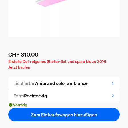
CHF 310.00
Aktueller Preis ist CHF 310.00
Erstelle Dein eigenes Starter-Set und spare bis zu 20%!
Jetzt kaufen
Lichtfarbe
White and color ambiance
Form
Rechteckig
Vorrätig
Zum Einkaufswagen hinzufügen