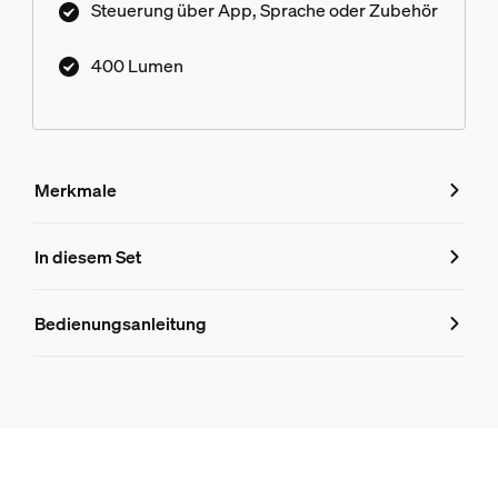
Steuerung über App, Sprache oder Zubehör
400 Lumen
Merkmale
Merkmale
In diesem Set
Produktnummer (EAN/UPC)
Bedienungsanleitung
8719514875876
Produktinformationen
Hue White Ambiance GU10 – Smarter Spot – (Doppelpack)
2