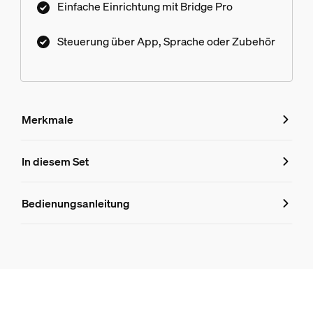
Einfache Einrichtung mit Bridge Pro
Steuerung über App, Sprache oder Zubehör
Merkmale
Merkmale
In diesem Set
Produktnummer (EAN/UPC)
Bedienungsanleitung
8719514875982
Produktinformationen
Hue White & Color Ambiance Philips Hue Gradient Lightstr
1