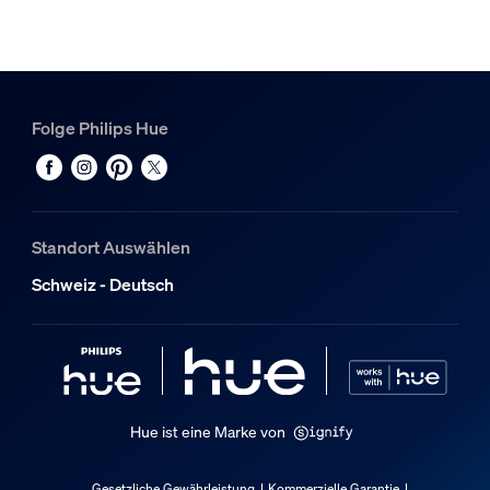
Hue White & Color Ambiance Philips Hue Gradient Lightstr
1
Hue Bridge Pro
1
Folge Philips Hue
Standort Auswählen
Schweiz - Deutsch
Hue ist eine Marke von
Gesetzliche Gewährleistung
Kommerzielle Garantie