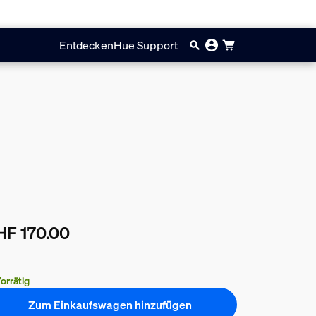
Entdecken
Hue Support
HF 170.00
ueller Preis ist CHF 170.00
orrätig
Zum Einkaufswagen hinzufügen