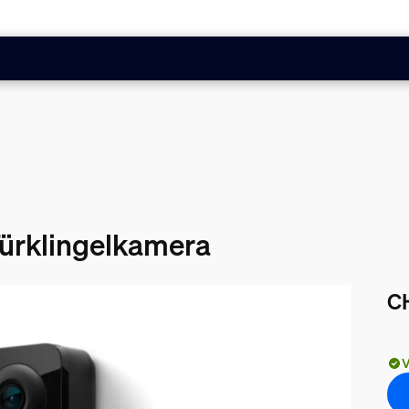
ürklingelkamera
C
Akt
V