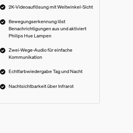
scharfen 2K-Videos und Starlight
2K-Videoauflösung mit Weitwinkel-Sicht
Technologie. Interagiere mit jedem von
überall aus mit Zwei-Wege-Gesprächen,
Bewegungserkennung löst
direkt vor Deiner Haustür. Aktiviere Deine
Benachrichtigungen aus und aktiviert
Philips Hue Lampen mit
Philips Hue Lampen
Bewegungserkennung, um Deine visuelle
Sicherheit zu erhöhen. Erfordert einen 12–24
Zwei-Wege-Audio für einfache
Vac – Transformator mit mind. 10 VA (nicht
Kommunikation
im Lieferumfang enthalten)
en mit meiner vorhandenen Türk
Echtfarbwiedergabe Tag und Nacht
Nachtsichtbarkeit über Infrarot
n oder brauche ich einen Elektr