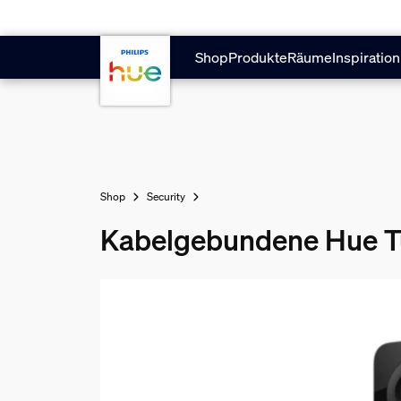
Zum Hauptinhalt springen
Shop
Produkte
Räume
Inspiration
Shop
Security
Kabelgebundene Hue T