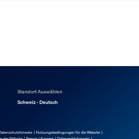
Standort Auswählen
klingelkamera zu installieren?
Schweiz - Deutsch
(als Backup)?
Datenschutzhinweis
Nutzungsbedingungen für die Website
r der Website
Presse
Karriere
Datenrechtshinweis