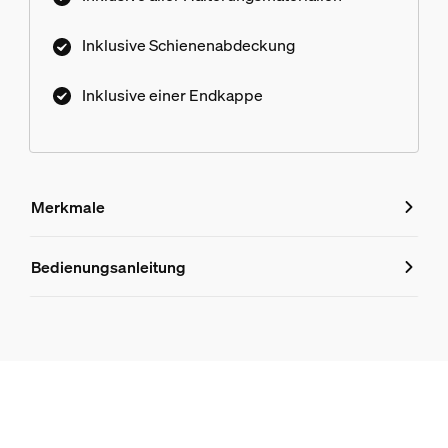
Inklusive Schienenabdeckung
Inklusive einer Endkappe
Merkmale
Merkmale
Bedienungsanleitung
Produktnummer (EAN/UPC)
8719514407343
Design und Materialausführung
Farbe