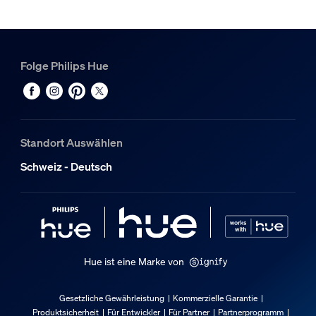
Weiß
Material
Metall
Folge Philips Hue
Sonstiges
Speziell geeignet für
Wohnzimmer, Schlafzimmer, Büroflächen, Arbeitszimmer, 
Standort Auswählen
Typ
Schweiz - Deutsch
Sonstiges
Packmaße und Gewicht
EAN/UPC - Produkt
8719514407343
Hue ist eine Marke von
Nettogewicht
0.67 kg
Gesetzliche Gewährleistung
Kommerzielle Garantie
Produktsicherheit
Für Entwickler
Für Partner
Partnerprogramm