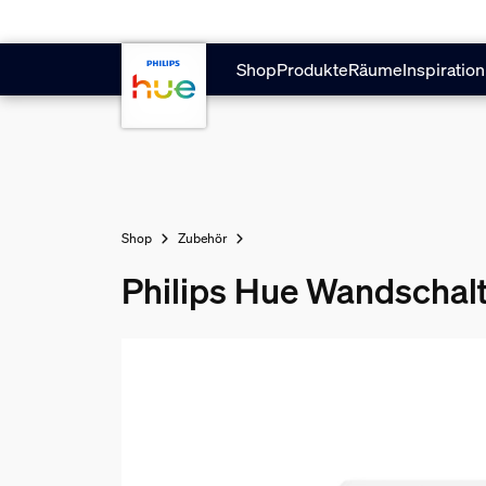
Zum Hauptinhalt springen
Shop
Produkte
Räume
Inspiration
Shop
Zubehör
Philips Hue Wandschal