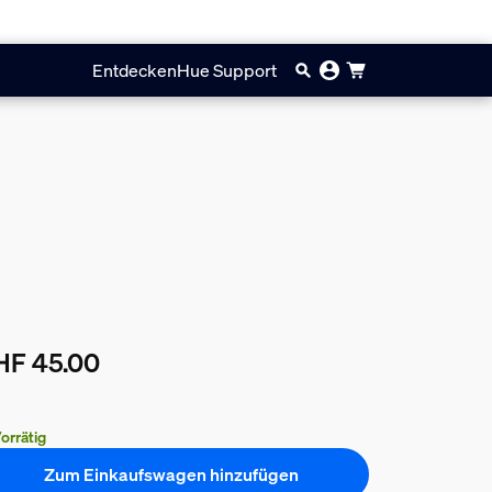
Entdecken
Hue Support
HF 45.00
ueller Preis ist CHF 45.00
orrätig
Zum Einkaufswagen hinzufügen