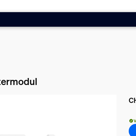
termodul
C
Akt
V