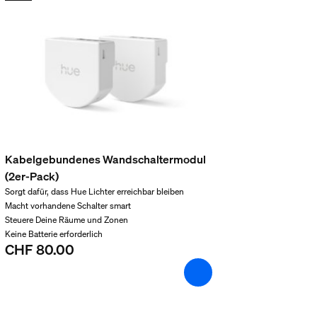
mein Hue Wandschaltermodul ei
Wandschaltermodul auch meine
mpen ohne Hue Bridge mit ein
Kabelgebundenes Wandschaltermodul
(2er-Pack)
Sorgt dafür, dass Hue Lichter erreichbar bleiben
Macht vorhandene Schalter smart
n Smart On/Off?
Steuere Deine Räume und Zonen
Keine Batterie erforderlich
CHF 80.00
t