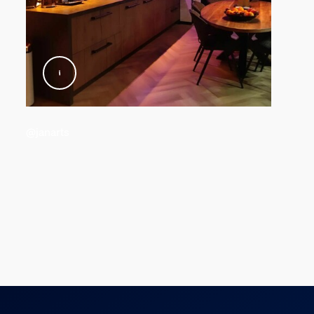
@janarts
 Lichtquelle
Leuchtmittels