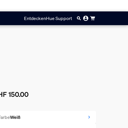
Entdecken
Hue Support
HF 150.00
ueller Preis ist CHF 150.00
Farbe
Weiß