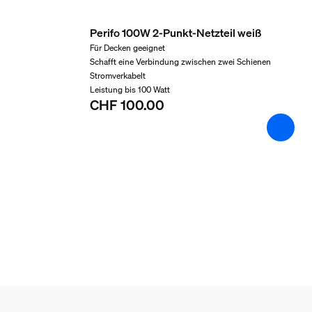
Typ
Pendelleuchten
Perifo 100W 2-Punkt-Netzteil weiß
Für Decken geeignet
Packmaße und Gewich
Schafft eine Verbindung zwischen zwei Schienen
Stromverkabelt
Leistung bis 100 Watt
EAN/UPC - Produkt
CHF 100.00
8719514407503
Nettogewicht
0.5 kg
Bruttogewicht
0.9 kg
Höhe
110 mm
Länge
378 mm
Breite
215 mm