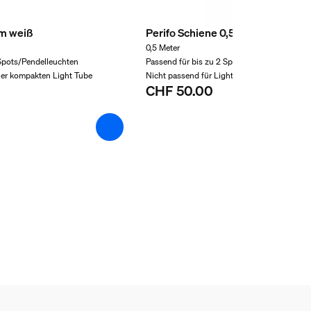
1m weiß
Perifo Schiene 0,5m weiß
0,5 Meter
 Spots/Pendelleuchten
Passend für bis zu 2 Spots/Pendelleuchten
iner kompakten Light Tube
Nicht passend für Light Tube oder Lightbar
CHF 50.00