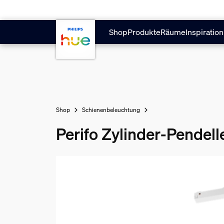
Zum Hauptinhalt springen
Shop
Produkte
Räume
Inspiration
Shop
Schienenbeleuchtung
Perifo Zylinder-Pendel