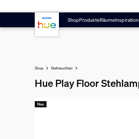
Zum Hauptinhalt springen
Shop
Produkte
Räume
Inspiration
Shop
Stehleuchten
Hue Play Floor Stehla
Neu