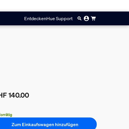
Entdecken
Hue Support
HF 140.00
ueller Preis ist CHF 140.00
orrätig
Zum Einkaufswagen hinzufügen