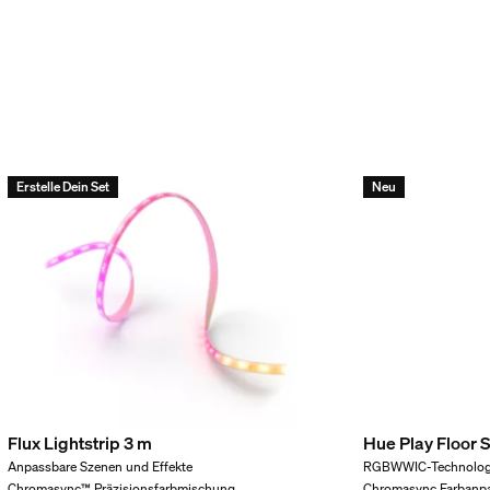
Erstelle Dein Set
Neu
 im Lieferumfang enthalten
Flux Lightstrip 3 m
Hue Play Floor 
Anpassbare Szenen und Effekte
RGBWWIC-Technolog
Chromasync™ Präzisionsfarbmischung
Chromasync Farbanp