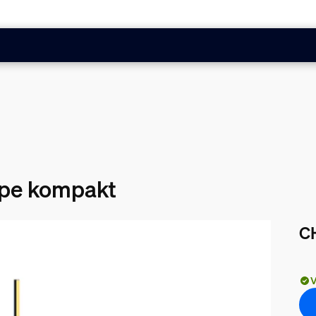
mpe kompakt
C
Akt
V