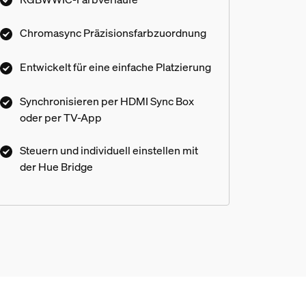
passend zu jeglicher Action auf dem
Bildschirm. Füge mehr Hue Lichter zu
Chromasync Präzisionsfarbzuordnung
Deinem Unterhaltungsbereich hinzu, um ein
wirklich immersives Surround-Lichterlebnis
Entwickelt für eine einfache Platzierung
mit präziser Farbanpassung dank
Chromasync zu genießen. Das 122 cm hohe,
Synchronisieren per HDMI Sync Box
schlanke Profil der Play Floor Stehlampe
oder per TV-App
kann problemlos zu jeder Seite des
Fernsehers stehen, in Ecken oder hinter dem
Steuern und individuell einstellen mit
Sofa für ungestörtes Fernsehen.
der Hue Bridge