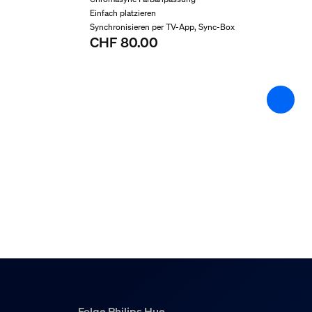
Nein
Einfach platzieren
Synchronisieren per TV-App, Sync-Box
Batterien im Lieferumfang enthalten
CHF 80.00
Nein
Wähle Deine Farbe
Ja
LED integriert
Ja
Mobil
Nein
Solarenergie
Nein
Lichteigenschaften
Farbwiedergabeindex (CRI)
80
Folge Philips Hue