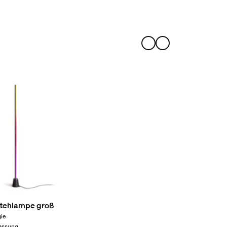
Stehlampe groß
ie
assung