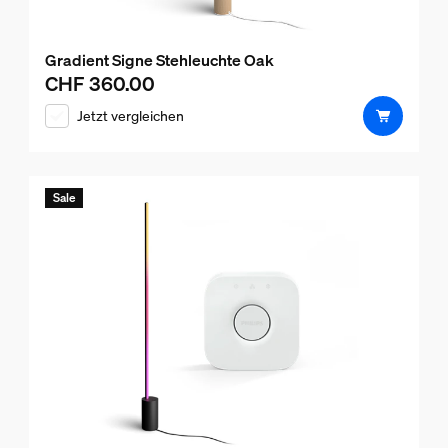
Gradient Signe Stehleuchte Oak
CHF 360.00
Aktueller Preis ist CHF 360.00
Jetzt vergleichen
Sale