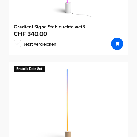
Gradient Signe Stehleuchte weiß
CHF 340.00
Aktueller Preis ist CHF 340.00
Jetzt vergleichen
Erstelle Dein Set