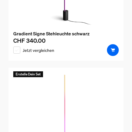
Gradient Signe Stehleuchte schwarz
CHF 340.00
Aktueller Preis ist CHF 340.00
Jetzt vergleichen
Erstelle Dein Set