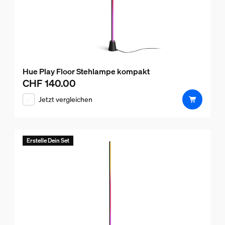
Hue Play Floor Stehlampe kompakt
CHF 140.00
Aktueller Preis ist CHF 140.00
Jetzt vergleichen
Erstelle Dein Set