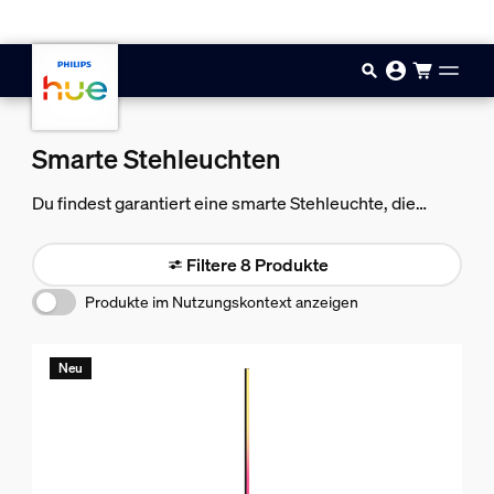
Zum Hauptinhalt springen
Smarte Stehleuchten
Du findest garantiert eine smarte Stehleuchte, die
Deinen Wünschen entspricht, sei es eine Leseleuchte
oder eine dekorative Akzentbeleuchtung für eine Ecke
Filtere 8 Produkte
Deines Zimmers.
Produkte im Nutzungskontext anzeigen
Neu