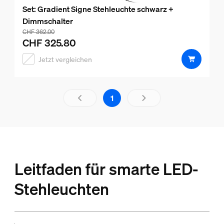
Set: Gradient Signe Stehleuchte schwarz +
Dimmschalter
Der Preis des Pakets beträgt CHF 325.80, der Preis der 
CHF 362.00
CHF 325.80
Jetzt vergleichen
Ergebnisseite 1 von 1 geladen
1
Leitfaden für smarte LED-
Stehleuchten