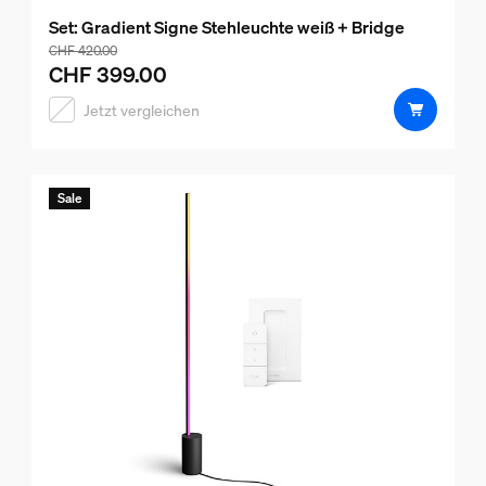
Set: Gradient Signe Stehleuchte weiß + Bridge
Der Preis des Pakets beträgt CHF 399.00, der Preis der 
CHF 420.00
CHF 399.00
Jetzt vergleichen
Sale