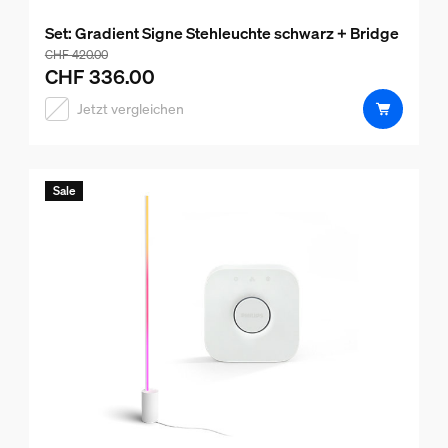
Set: Gradient Signe Stehleuchte schwarz + Bridge
Der Preis des Pakets beträgt CHF 336.00, der Preis der 
CHF 420.00
CHF 336.00
Jetzt vergleichen
Sale