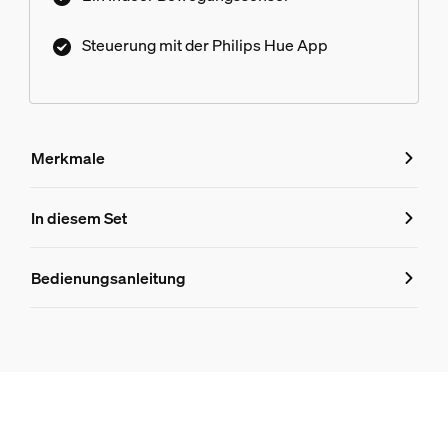
Steuerung mit der Philips Hue App
Merkmale
Merkmale
In diesem Set
Produktnummer (EAN/UPC)
Bedienungsanleitung
8719514871359
Produktinformationen
Hue Secure Kontaktsensor weiß
1
Hue Secure Kontaktsensor Doppelpack weiß