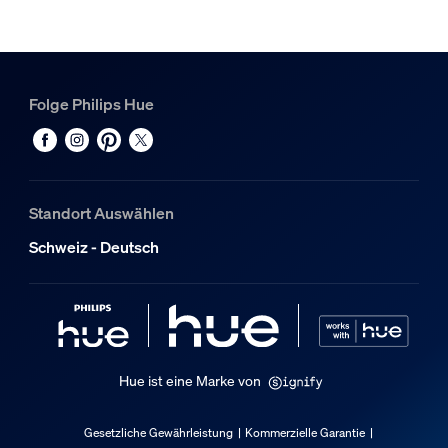
1
Hue Hue Motion Sensor
1
Hue Bridge smarte Schaltzentrale weiß
Folge Philips Hue
1
Standort Auswählen
Schweiz - Deutsch
Hue ist eine Marke von
Gesetzliche Gewährleistung
Kommerzielle Garantie