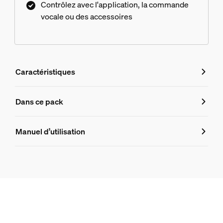
Contrôlez avec l'application, la commande
vocale ou des accessoires
Caractéristiques
Caractéristiques
Dans ce pack
Numéro de produit (EAN/UPC)
Manuel d’utilisation
8719514875968
Informations produit
Hue White and Color Ambiance Gradient Lightstrip Ambia
1
Hue Bridge Pro