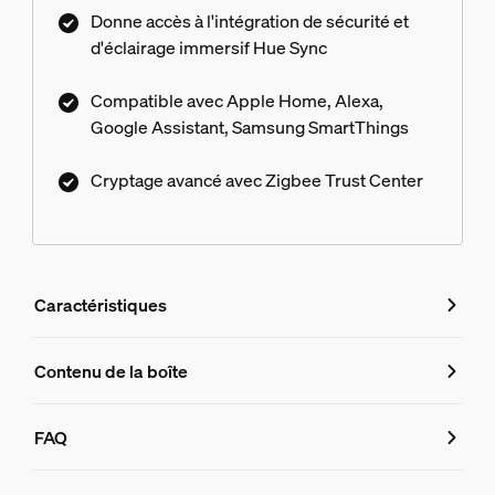
Donne accès à l'intégration de sécurité et
d'éclairage immersif Hue Sync
Compatible avec Apple Home, Alexa,
Google Assistant, Samsung SmartThings
Cryptage avancé avec Zigbee Trust Center
Caractéristiques
Caractéristiques
Contenu de la boîte
Numéro de produit (EAN/UPC)
FAQ
8720169155114
FAQ