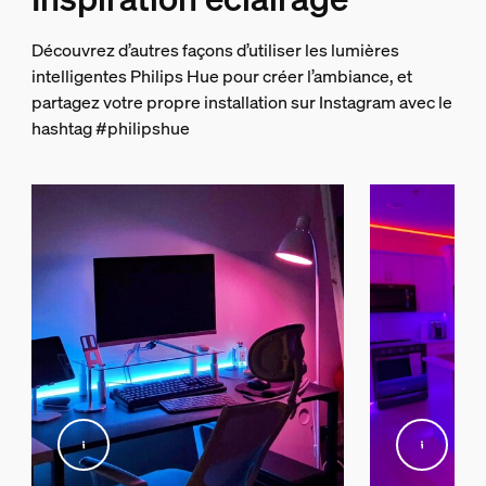
0.21 kg
Poids brut
Découvrez d’autres façons d’utiliser les lumières
0.29 kg
intelligentes Philips Hue pour créer l’ambiance, et
Hauteur
partagez votre propre installation sur Instagram avec le
140 mm
hashtag #philipshue
Longueur
72 mm
Largeur
146 mm
Code 12NC
929003582607
Informations figurant sur l'emballage
EAN
8720169155114