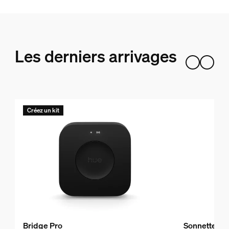
Les derniers arrivages
Créez un kit
Bridge Pro
Sonnette vid