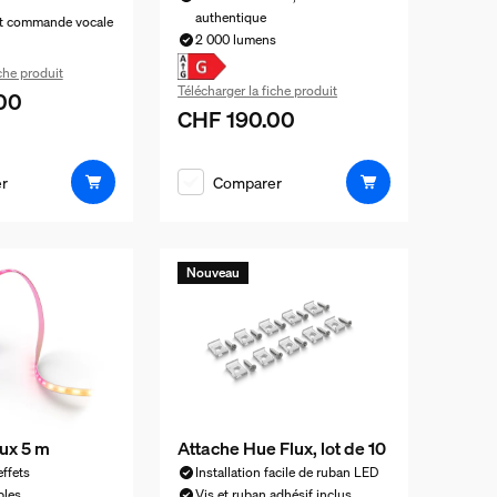
authentique
et commande vocale
2 000 lumens
iche produit
Télécharger la fiche produit
00
el est CHF 100.00
CHF 190.00
Le prix actuel est CHF 190.00
r
Comparer
Nouveau
lux 5 m
Attache Hue Flux, lot de 10
effets
Installation facile de ruban LED
bles
Vis et ruban adhésif inclus