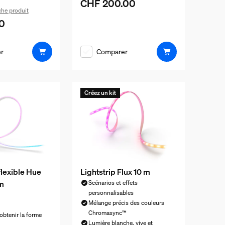
CHF 200.00
Le prix actuel est CHF 200.00
iche produit
0
el est CHF 70.00
r
Comparer
Créez un kit
lexible Hue
Lightstrip Flux 10 m
 m
Scénarios et effets
personnalisables
Mélange précis des couleurs
n
Chromasync™
 obtenir la forme
Lumière blanche, vive et