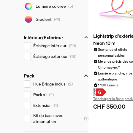
Couleur de lumière
Lumière colorée
(5)
Gradient
(41)
Lightstrip d'extéri
Intérieur/Extérieur
Neon 10 m
Intérieur/Extérieur
Éclairage intérieur
(29)
Scénarios et effets
personnalisables
Éclairage extérieur
(16)
Mélange précis des co
Chromasync™
Lumière blanche, vive 
Pack
authentique
Pack
Hue Bridge inclus
(2)
1 100 lumens
Pack x1
(4)
Télécharger la fiche produ
CHF 350.00
Extension
(1)
Le prix actuel est
Kit de base avec
(7)
alimentation