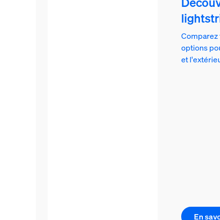
Découv
lightstr
Comparez t
options pou
et l'extérie
En savo