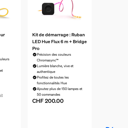
eur
Kit de démarrage : Ruban
LED Hue Flux 6 m + Bridge
Pro
Précision des couleurs
uleurs
Chromasync™
Lumière blanche, vive et
et
authentique
Profitez de toutes les
fonctionnalités Hue
Ajoutez plus de 150 lampes et
50 commandes
it
CHF 200.00
Le prix actuel est CHF 200.00
 CHF 350.00