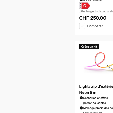
Télécharger la fiche produ
CHF 250.00
Le prix actuel est
Comparer
Créez un kit
Lightstrip d'extéri
Neon 5 m
Scénarios et effets
personnalisables
Mélange précis des co
Chromasync™