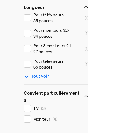
Longueur
Longueur
Pour téléviseurs
(1)
55 pouces
Pour moniteurs 32-
(1)
34 pouces
Pour 3 moniteurs 24-
(1)
27 pouces
Pour téléviseurs
(1)
65 pouces
Tout voir
Convient particulièrement
à
Convient particulièrement à
TV
(3)
Moniteur
(4)