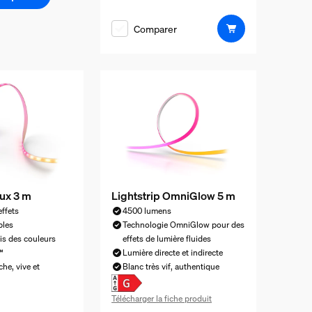
Comparer
lux 3 m
Lightstrip OmniGlow 5 m
effets
4500 lumens
bles
Technologie OmniGlow pour des
is des couleurs
effets de lumière fluides
™
Lumière directe et indirecte
he, vive et
Blanc très vif, authentique
Télécharger la fiche produit