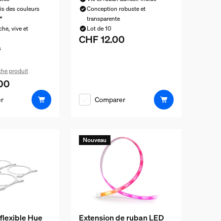
is des couleurs
Conception robuste et
™
transparente
he, vive et
Lot de 10
CHF 12.00
Le prix actuel est CHF 12.00
s
iche produit
00
el est CHF 100.00
r
Comparer
Nouveau
flexible Hue
Extension de ruban LED