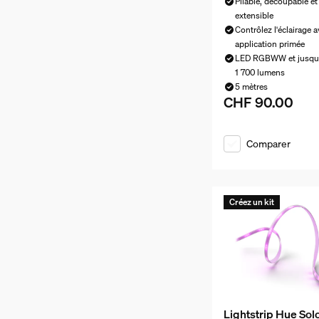
Pliable, découpable e
extensible
Contrôlez l'éclairage 
application primée
LED RGBWW et jusqu
1 700 lumens
5 mètres
CHF 90.00
Le prix actuel est 
Comparer
Créez un kit
Lightstrip Hue Sol