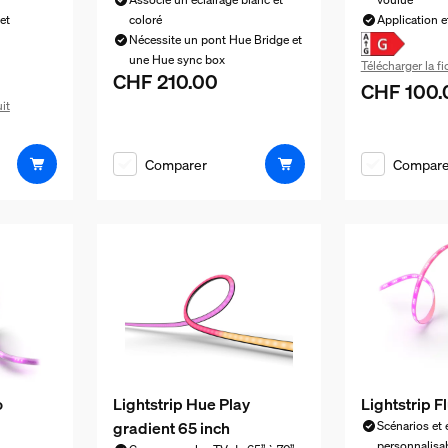
et
coloré
Application 
Nécessite un pont Hue Bridge et
une Hue sync box
Télécharger la f
CHF 210.00
Le prix actuel est CHF 210.00
CHF 100.
Le prix actu
it
 CHF 200.00
Comparer
Compare
o
Lightstrip Hue Play
Lightstrip F
gradient 65 inch
Scénarios et 
personnalisa