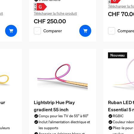
Télécharger la f
CHF 70.0
Le prix actu
it
Télécharger la fiche produit
CHF 250.00
 CHF 250.00
Le prix actuel est CHF 250.00
Comparer
Compare
Nouveau
eur
Lightstrip Hue Play
Ruban LED f
gradient 55 inch
Essential 5
Conçu pour les TV de 55” à 60”
RGBIC
Inclut l'alimentation électrique et
Couleur néo
uleurs
les supports
Pliez-le pour
Associe un éclairage blanc et
voulue