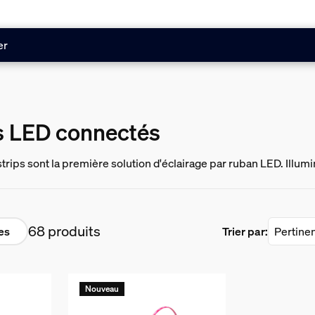
er
ps LED connectés
strips sont la première solution d'éclairage par ruban LED. Illum
simplement génial.
68 produits
res
Trier par:
Nouveau