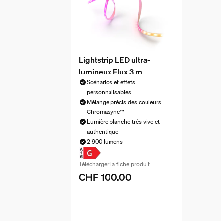
Lightstrip LED ultra-
lumineux Flux 3 m
Scénarios et effets
personnalisables
Mélange précis des couleurs
Chromasync™
Lumière blanche très vive et
authentique
2 900 lumens
Télécharger la fiche produit
CHF 100.00
Le prix actuel est CHF 100.00