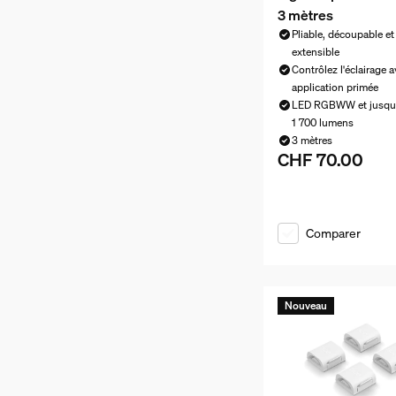
3 mètres
Pliable, découpable e
extensible
Contrôlez l'éclairage 
application primée
LED RGBWW et jusqu
1 700 lumens
3 mètres
CHF 70.00
Le prix actuel est 
Comparer
Nouveau