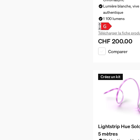
Lumière blanche, vive 
authentique
1 100 lumens
Télécharger la fiche produ
CHF 200.00
Le prix actuel est
Comparer
Créez un kit
Lightstrip Hue Sol
5 mètres