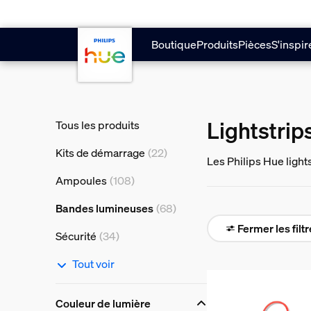
Aller au contenu principal
Boutique
Produits
Pièces
S'inspir
Lightstri
Tous les produits
Kits de démarrage
(22)
Les Philips Hue light
humeurs. C'est tout 
Ampoules
(108)
Bandes lumineuses
(68)
Fermer les filt
Sécurité
(34)
Tout voir
Couleur de lumière