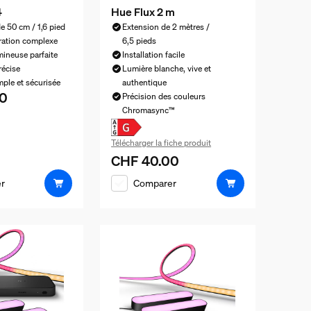
4
Hue Flux 2 m
e 50 cm / 1,6 pied
Extension de 2 mètres /
ration complexe
6,5 pieds
mineuse parfaite
Installation facile
récise
Lumière blanche, vive et
imple et sécurisée
authentique
0
el est CHF 30.00
Précision des couleurs
Chromasync™
Télécharger la fiche produit
CHF 40.00
Le prix actuel est CHF 40.00
r
Comparer