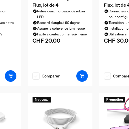
Flux, lot de 4
Flux, lot de 
t non
Reliez deux morceaux de ruban
Connecteur d
LED
pour configu
avec notre
Raccord d'angle à 90 degrés
Transition lu
Assure la cohérence lumineuse
Installation p
'à
Facile à confectionner soi-même
Utilisation s
CHF 20.00
CHF 30.0
Le prix actuel est CHF 20.00
Le prix actu
CHF 70.00
Comparer
Compare
Nouveau
Promotion