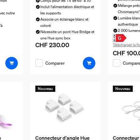
t non
Conçu pour les TV de 65” à 70”
Mélange préc
Inclut l'alimentation électrique et
Chromasync
avec notre
les supports
Lumière blanc
Associe un éclairage blanc et
authentique
'à
coloré
2 000 lumen
Nécessite un pont Hue Bridge et
une Hue sync box
CHF 230.00
CHF 90.00
Le prix actuel est CHF 230.00
Télécharger la f
CHF 100.
Le prix actu
Comparer
Compare
Nouveau
Nouveau
o
Connecteur d'angle Hue
Connecteur 