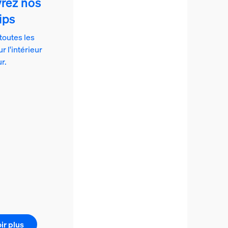
rez nos
ips
outes les
r l'intérieur
ur.
ir plus