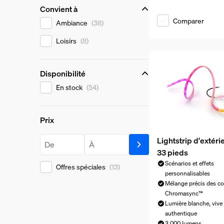
Convient à
Convient à
Comparer
Ambiance
(38)
Loisirs
(8)
Disponibilité
Disponibilité
En stock
(54)
Prix
Prix
Lightstrip d'extéri
À partir de
Jusqu'à
33 pieds
Scénarios et effets
Offres spéciales
(13)
personnalisables
Mélange précis des co
Chromasync™
Lumière blanche, vive 
authentique
3 000 lumens