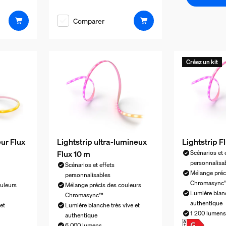
Comparer
Créez un kit
eur Flux
Lightstrip ultra-lumineux
Lightstrip F
Flux 10 m
Scénarios et 
personnalisa
Scénarios et effets
Mélange préc
personnalisables
Chromasync
uleurs
Mélange précis des couleurs
Lumière blanc
Chromasync™
authentique
et
Lumière blanche très vive et
1 200 lumens
authentique
6 000 lumens