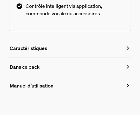
Contrôle intelligent via application,
commande vocale ou accessoires
Caractéristiques
Caractéristiques
Dans ce pack
Numéro de produit (EAN/UPC)
Manuel d’utilisation
330186
Informations produit
Hue White and Color Ambiance Lightstrip Hue Play gradien
1
Hue Philips Hue Play HDMI Sync Box 8K