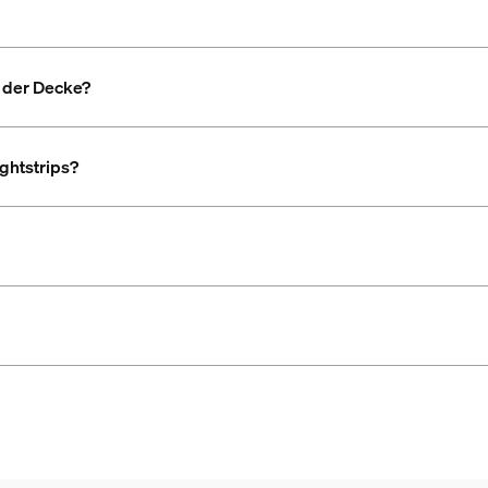
n der Decke?
htstrips?