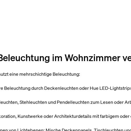
 Beleuchtung im Wohnzimmer v
utzt eine mehrschichtige Beleuchtung:
re Beleuchtung durch Deckenleuchten oder Hue LED-Lightstrip
hleuchten, Stehleuchten und Pendelleuchten zum Lesen oder Ar
koration, Kunstwerke oder Architekturdetails mit farbigem ode
dnen von Lichtebenen: Mische Deckenpanels, Tischleuchten und