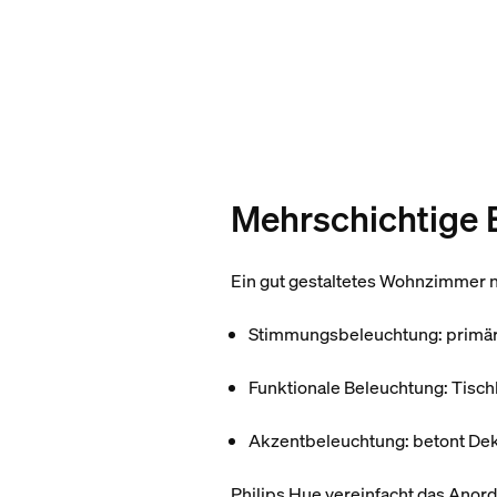
Mehrschichtige
Ein gut gestaltetes Wohnzimmer n
Stimmungsbeleuchtung
: primä
Funktionale Beleuchtung
: Tisc
Akzentbeleuchtung
: betont De
Philips Hue vereinfacht das Anor