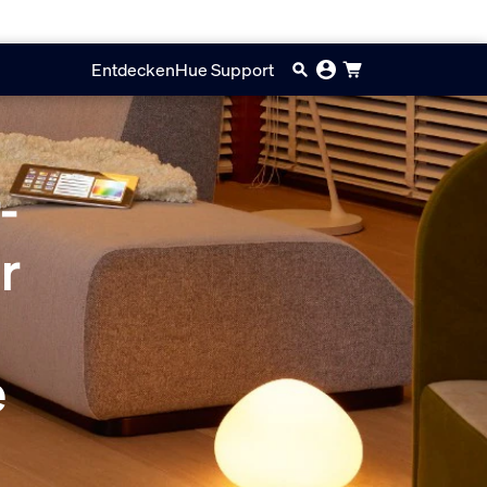
Entdecken
Hue Support
-
r
e