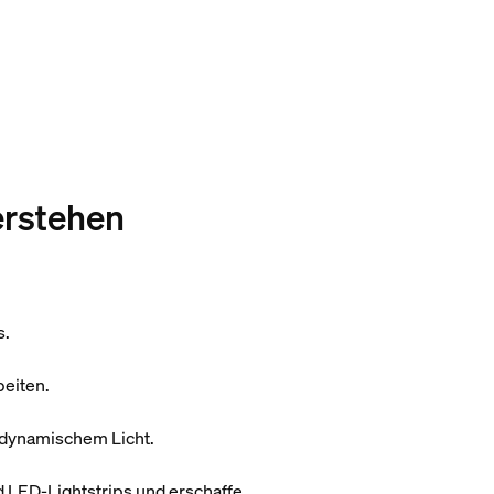
erstehen
s.
beiten.
r dynamischem Licht.
 LED-Lightstrips und erschaffe